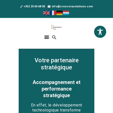
+352 20 60 68 00
info@crescerasolutions.com
Crescera Solutions
Solutions for your evolution
ACCUEIL
FORMATIONS
Votre partenaire
EXCLUSIVITÉS
stratégique
DPO AS A SERVICE
NOUS CONNAÎTRE
Accompagnement et
performance
ACTUALITÉS
stratégique
En effet, le développement
technologique transforme