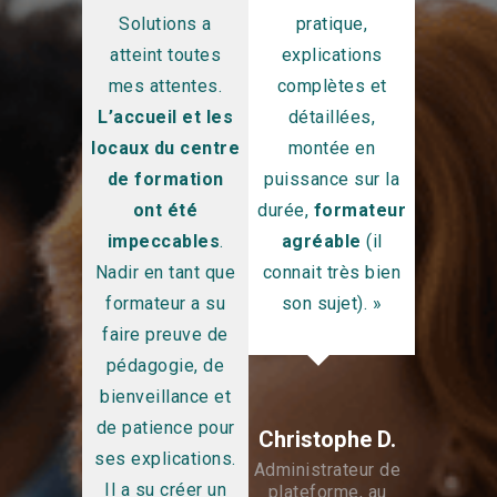
ont très
Solutions a
pratique,
« Exc
ssés. Le
atteint toutes
explications
présent
ur était
mes attentes.
complètes et
support
ambiance
L’accueil et les
détaillées,
ipement
locaux du centre
montée en
program
atique
de formation
puissance sur la
liens in
parfaits
ont été
durée,
formateur
parfa
availler
impeccables
.
agréable
(il
mait
 bonnes
Nadir en tant que
connait très bien
Exce
ons. Ça
formateur a su
son sujet). »
maitr
nvie de
faire preuve de
sujets p
e les
pédagogie, de
formatio
aines
bienveillance et
déta
ons chez
de patience pour
Christophe D.
formateu
. »
ses explications.
Administrateur de
à l’éc
Il a su créer un
plateforme, au