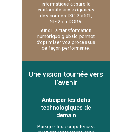
informatique assure la
conformité aux exigences
des normes ISO 27001,
NIS2 ou DORA.
Ainsi, la transformation
numérique globale permet
d’optimiser vos processus
de façon performante.
Une vision tournée vers
l’avenir
Anticiper les défis
technologiques de
demain
Puisque les compétences