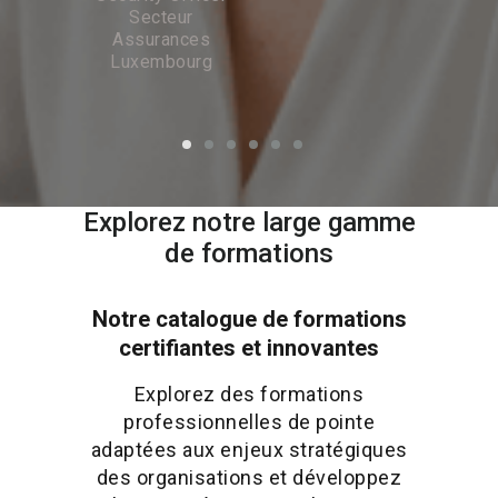
transfor
Secteur
de fabri
Assurances
maté
Luxembourg
techn
Explorez notre large gamme
de formations
Notre catalogue de formations
certifiantes et innovantes
Explorez des formations
professionnelles de pointe
adaptées aux enjeux stratégiques
des organisations et développez