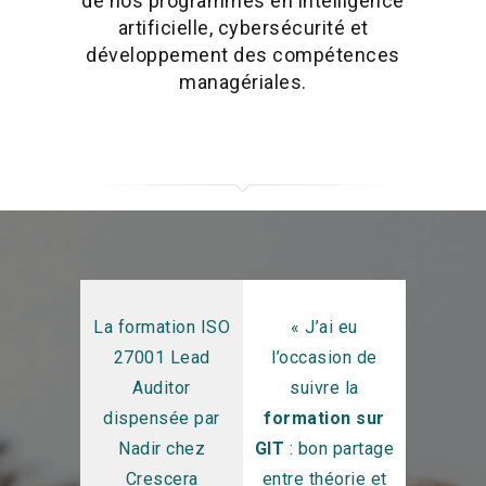
de nos programmes en intelligence
artificielle, cybersécurité et
développement des compétences
managériales.
fait la
La formation ISO
« J’ai eu
Format
ation
27001 Lead
l’occasion de
ME
CE 2
Auditor
suivre la
Intég
tion
via
dispensée par
formation sur
bidirec
cera
Nadir chez
GIT
: bon partage
automat
ns
. Les 3
Crescera
entre théorie et
Py