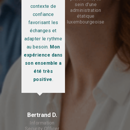
n’hési
sein d'une
contexte de
administration
faire de
confiance
étatique
si néces
luxembourgeoise
favorisant les
an B.
form
échanges et
Analyst -
Suppor
adapter le rythme
ect
formati
ment /
au besoin.
Mon
bancaire
et po
expérience dans
bourg
son ensemble a
été très
recom
positive
.
Anton
Bertrand D.
Pro
Digitali
Information
Indust
Security Officer