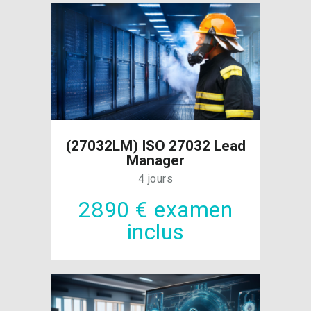
(27032LM) ISO 27032 Lead
Manager
4 jours
2890 € examen
inclus