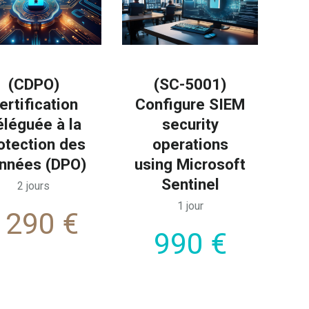
(CDPO)
(SC-5001)
ertification
Configure SIEM
éléguée à la
security
otection des
operations
nnées (DPO)
using Microsoft
Sentinel
2 jours
1 jour
1290 €
990 €