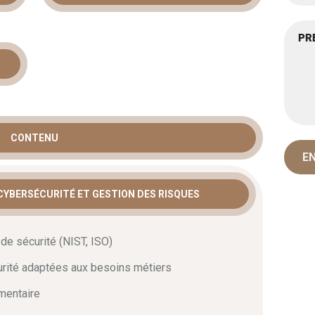
URE DE
RITÉ :
S ET
GIES
CONTENU
T
 CYBERSÉCURITÉ ET GESTION DES RISQUES
cybersécurité
robuste est devenue un impératif
derne.
Cependant
, face à la multiplication des
s efficaces demande une expertise approfondie.
En
de sécurité (NIST, ISO)
compagne les architectes dans la sécurisation des
ux.
Ainsi
, vous apprendrez à bâtir des systèmes
urité adaptées aux besoins métiers
ées, tout en garantissant la continuité des services
mentaire
gramme permet d’intégrer les technologies Microsoft