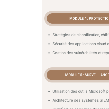
suspectes.
Surveillance continue 
MODULE 4 : PROTECTIO
intégrées
La surveillance active est une exigence
Stratégies de classification, chi
cybersécurité
conforme.
Pour cette 
Sécurité des applications cloud
SIEM et SOAR.
Ainsi
, Microsoft Sentin
De surcroît
, vous saurez automatiser 
Gestion des vulnérabilités et ré
compétences vous permettront d’intégre
professionnels.
MODULE 5 : SURVEILLANC
Utilisation des outils Microsoft p
Architecture des systèmes SIEM 