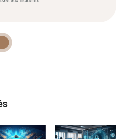
onses aux incidents
és