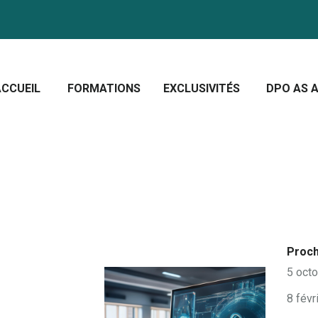
CCUEIL
ORMATIONS
Crescera Solutions
XCLUSIVITÉS
Solutions for your evolution
ACCUEIL
FORMATIONS
EXCLUSIVITÉS
DPO AS A
PO AS A SERVICE
OUS CONNAÎTRE
CTUALITÉS
Proch
5 oct
8 févr