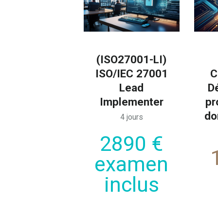
(ISO27001-LI)
ISO/IEC 27001
C
Lead
D
Implementer
pr
do
4 jours
2890 €
examen
inclus