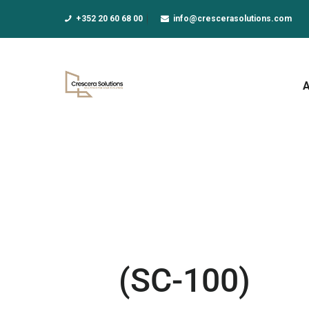
A
+352 20 60 68 00
info@crescerasolutions.com
F
E
D
N
A
(SC-100)