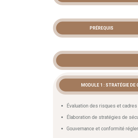
ARCHITECT
CYBERSÉCU
PRÉREQUIS
STRATÉGIE
TECHNOLO
MICROSOF
MODULE 1 : STRATÉGIE DE
La conception d’une
architecture de 
stratégique pour toute organisation mo
cybermenaces, construire des défense
Évaluation des risques et cadres 
outre
, notre formation spécialisée ac
environnements cloud, hybrides et loca
Élaboration de stratégies de séc
résilients face aux attaques sophistiqu
Gouvernance et conformité régle
métier essentiels.
Par ailleurs
, ce pro
au cœur de vos stratégies de défense.