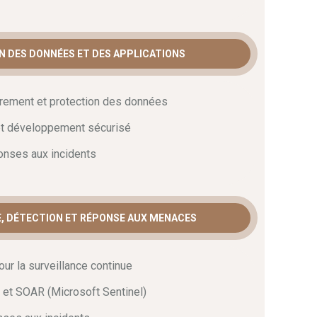
et réponses aux menaces
N DES DONNÉES ET DES APPLICATIONS
 critique pour maintenir une
architecture de
ffrement et protection des données
raison
, nous détaillons le fonctionnement des outils
 et développement sécurisé
el n’aura plus de secrets pour vous après ce cursus.
la réponse aux alertes.
En conclusion
, ces
ponses aux incidents
r parfaitement ces outils dans vos futurs projets
E, DÉTECTION ET RÉPONSE AUX MENACES
our la surveillance continue
et SOAR (Microsoft Sentinel)