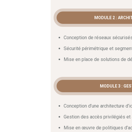
Évaluation des risqu
MODULE 2 : ARCHI
réseau
Conception de réseaux sécurisé
Tout projet commence par une analyse r
étudions les cadres de référence comme
Sécurité périmétrique et segmen
Également
, vous apprendrez à concevo
Mise en place de solutions de dé
plus
, une segmentation réseau pertine
latéral.
Par ailleurs
, une bonne segment
environnements sensibles.
MODULE 3 : GES
Gestion des identité
Le contrôle des accès constitue un pili
Conception d’une architecture d’i
gestion des identités est au cœur de 
Dans cette optique
, vous maîtriserez 
Gestion des accès privilégiés et a
Également
, vous déploierez l’authenti
Mise en œuvre de politiques d’a
politiques d’accès conditionnel permet