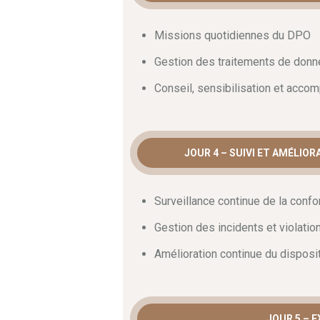
de certification Certified Data Protectio
acquérir la légitimité nécessaire et cont
Missions quotidiennes du DPO
privée des personnes concernées.
Gestion des traitements de donn
Conseil, sensibilisation et acc
JOUR 4 – SUIVI ET AMÉLIO
Surveillance continue de la confo
Gestion des incidents et violati
Amélioration continue du disposi
JOUR 5 – 