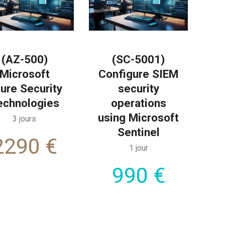
(AZ-500)
(SC-5001)
Microsoft
Configure SIEM
ure Security
security
echnologies
operations
using Microsoft
3 jours
Sentinel
2290 €
1 jour
990 €