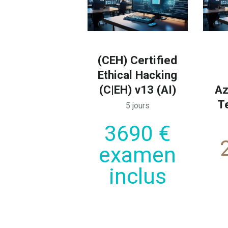
(CEH) Certified
Ethical Hacking
(C|EH) v13 (AI)
Az
T
5 jours
3690 €
examen
inclus