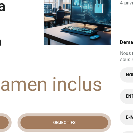
a
4 janv
O
Deman
Nous 
sous 
xamen inclus
OBJECTIFS