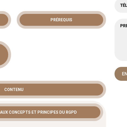
 RGPD :
TION CERTIFIED
PRÉREQUIS
ECTION
est devenue un pilier central de la confiance
conformité rigoureuse demande une expertise
gueur.
Ainsi
, notre
formation RGPD
vous
la Protection des Données (DPO) opérationnel et
CONTENU
 complet permet aux professionnels d’interpréter
s mesures protectrices durables au sein de leur
 AUX CONCEPTS ET PRINCIPES DU RGPD
lles et rôle du DPO