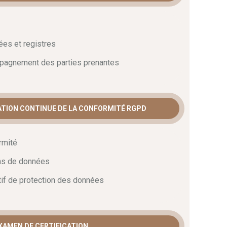
n Officer.
En conclusion
, suivez ce cursus pour
ribuer activement à la protection des droits à la vie
ées et registres
ompagnement des parties prenantes
RATION CONTINUE DE LA CONFORMITÉ RGPD
rmité
ons de données
tif de protection des données
EXAMEN DE CERTIFICATION