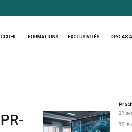
CCUEIL
ORMATIONS
Crescera Solutions
XCLUSIVITÉS
Solutions for your evolution
ACCUEIL
FORMATIONS
EXCLUSIVITÉS
DPO AS A
PO AS A SERVICE
OUS CONNAÎTRE
CTUALITÉS
Proch
21 se
DPR-
30 no