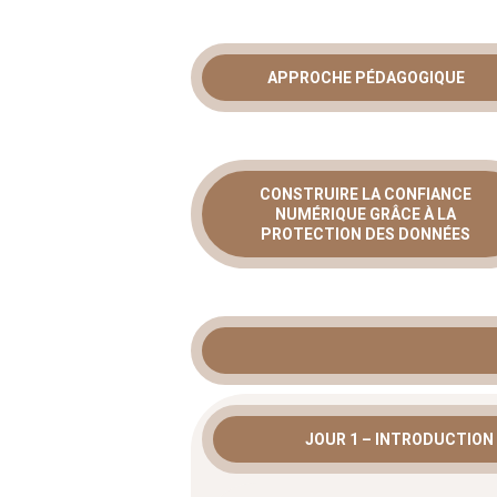
FORMATION
CERTIFICA
APPROCHE PÉDAGOGIQUE
DATA PROT
OFFICER
CONSTRUIRE LA CONFIANCE
NUMÉRIQUE GRÂCE À LA
PROTECTION DES DONNÉES
La protection des données personnelles 
numérique.
Cependant
, garantir une 
approfondie des réglementations en vi
accompagne pour devenir un Délégué à 
stratégique.
Par ailleurs
, ce programme
les exigences légales et d’instaurer de
organisation.
JOUR 1 – INTRODUCTION
Missions opérationne