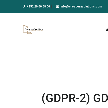
A
+352 20 60 68 00
info@crescerasolutions.com
F
E
D
N
A
(GDPR-2) G