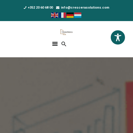
+352 20 60 68 00
info@crescerasolutions.com
Crescera Solutions
Solutions for your evolution
ACCUEIL
FORMATIONS
EXCLUSIVITÉS
DPO AS A SERVICE
NOUS CONNAÎTRE
ACTUALITÉS