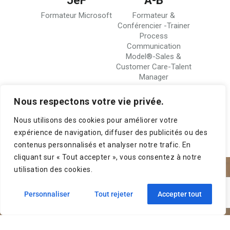
-A
JeF
A-B
Guill
 - Manager
Formateur Microsoft
Formateur &
Formateu
en Bases de
Conférencier -Trainer
L Server -
Process
la gestion
Communication
alière
Model®-Sales &
Customer Care-Talent
Manager
Nous respectons votre vie privée.
Nous utilisons des cookies pour améliorer votre
expérience de navigation, diffuser des publicités ou des
contenus personnalisés et analyser notre trafic. En
cliquant sur « Tout accepter », vous consentez à notre
utilisation des cookies.
S'inscrire à notre newsletter
Personnaliser
Tout rejeter
Accepter tout