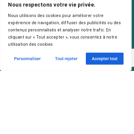
The €10 Million Question of NIS2: Workshop Recap
Nous respectons votre vie privée.
Nous utilisons des cookies pour améliorer votre
Supervision IT
expérience de navigation, diffuser des publicités ou des
contenus personnalisés et analyser notre trafic. En
cliquant sur « Tout accepter », vous consentez à notre
utilisation des cookies.
Contact
Personnaliser
Tout rejeter
Accepter tout
Contactez-nous
+352 20 60 68 00
info@crescerasolutions.com
Notre adresse
50 route d’Esch (2ème étage), Luxembourg