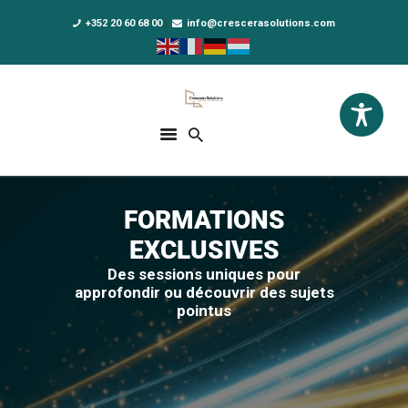
+352 20 60 68 00
info@crescerasolutions.com
Crescera Solutions
Solutions for your evolution
ACCUEIL
FORMATIONS
FORMATIONS
EXCLUSIVITÉS
EXCLUSIVES
DPO AS A SERVICE
Des sessions uniques pour
NOUS CONNAÎTRE
approfondir ou découvrir des sujets
pointus
ACTUALITÉS