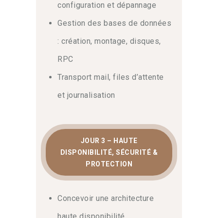
configuration et dépannage
Cumulative Updates (CU) et la
gouvernance quotidienne sont
Gestion des bases de données
indispensables au bon déroulement des
: création, montage, disques,
opérations. Chaque module est conçu
pour vous mettre en situation réelle. De
RPC
cette façon, vous serez pleinement
Transport mail, files d’attente
autonome dès votre retour en poste.
et journalisation
JOUR 3 – HAUTE
DISPONIBILITÉ, SÉCURITÉ &
PROTECTION
Concevoir une architecture
haute disponibilité