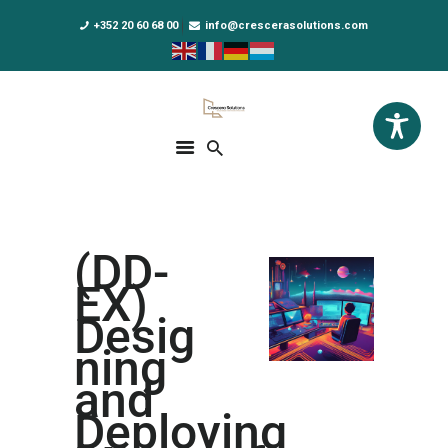
+352 20 60 68 00
info@crescerasolutions.com
Crescera Solutions
Solutions for your evolution
ACCUEIL
FORMATIONS
EXCLUSIVITÉS
(DD-
DPO AS A SERVICE
EX)
NOUS CONNAÎTRE
Desig
ning
ACTUALITÉS
and
Deploying