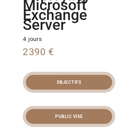
Microsoft
Exchange
Server
4 jours
2390 €
OBJECTIFS
(EL-OPS) DEVOPS
FOUNDATION
CERTIFICATION
PUBLIC VISÉ
(ELEARNING) :
PRINCIPES, CULTURE