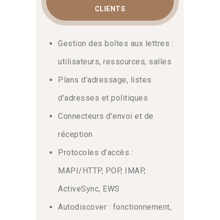
d’activité. Par ailleurs, vous pouvez
CLIENTS
approfondir vos connaissances
théoriques en consultant la page sur
Microsoft Exchange Server sur
Gestion des boîtes aux lettres :
Wikipédia
. Enfin, cette partie donne
utilisateurs, ressources, salles
toutes les clés pour la gestion des
certificats SSL.
Plans d’adressage, listes
d’adresses et politiques
Hybridation, migration vers
Microsoft 365 et maintenance
Connecteurs d’envoi et de
réception
En conclusion, la conception
d’environnements hybrides, la
Protocoles d’accès :
synchronisation via Azure AD Connect
MAPI/HTTP, POP, IMAP,
et l’exécution de migrations vers
Exchange Online (Cutover, Hybrid) vous
ActiveSync, EWS
permettront de moderniser le système
d’information. De surcroît, la
Autodiscover : fonctionnement,
supervision, l’application des