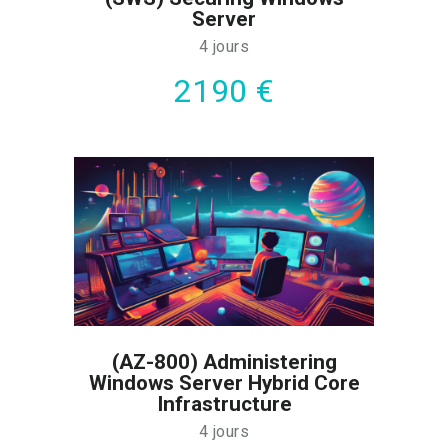
Server
En conclusion, la préparation de jeux de
4 jours
données pour Power BI, l’utilisation de
2190 €
PIVOT et l’analyse de séries
temporelles vous permettront de
sécuriser le cycle décisionnel
applicatif. De surcroît, les travaux
pratiques intensifs sur bases de
données réelles sont indispensables au
bon déroulement des opérations.
Chaque module est conçu pour vous
mettre en situation réelle. De cette
façon, vous serez pleinement autonome
dès votre retour en poste.
(AZ-800) Administering
Windows Server Hybrid Core
Infrastructure
4 jours