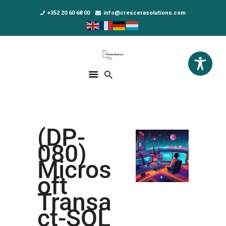
+352 20 60 68 00
info@crescerasolutions.com
Crescera Solutions
Solutions for your evolution
ACCUEIL
FORMATIONS
EXCLUSIVITÉS
(DP-
DPO AS A SERVICE
080)
NOUS CONNAÎTRE
Micros
oft
ACTUALITÉS
Transa
ct-SQL