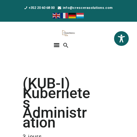
+352 20 60 68 00
info@crescerasolutions.com
Crescera Solutions
Solutions for your evolution
ACCUEIL
FORMATIONS
EXCLUSIVITÉS
(KUB-I)
DPO AS A SERVICE
Kubernete
NOUS CONNAÎTRE
s
Administr
ACTUALITÉS
ation
3 jours