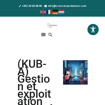
+352 20 60 68 00
info@crescerasolutions.com
Crescera Solutions
Solutions for your evolution
ACCUEIL
FORMATIONS
EXCLUSIVITÉS
(KUB-
DPO AS A SERVICE
A)
NOUS CONNAÎTRE
Gestio
n et
ACTUALITÉS
exploit
ation