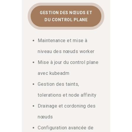
Controle plane, nœuds et
GESTION DES NŒUDS ET
réseau Kubernetes avancé
DU CONTROL PLANE
D’abord, appréhender la maintenance
des nœuds workers, la mise à niveau du
Maintenance et mise à
control plane avec kubeadm et
niveau des nœuds worker
l’utilisation des network policies
demande méthode et rigueur. Grâce à
Mise à jour du control plane
une observabilité fine, vous garantissez
avec kubeadm
la haute disponibilité de vos
applications. Notre programme détaille
Gestion des taints,
la configuration avancée de kubelet. Par
conséquent, visitez notre catalogue
tolerations et node affinity
pour découvrir l’ensemble de nos
Drainage et cordoning des
parcours. De plus, n’hésitez pas à
nous
contacter
pour toute demande
nœuds
spécifique d’accompagnement.
Configuration avancée de