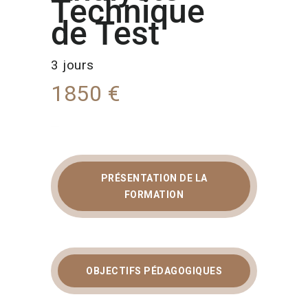
Technique
de Test
3 jours
1850 €
PRÉSENTATION DE LA
FORMATION
FORMATION
ANALYSTE TECHNIQUE
DE TEST ISTQB AU
LUXEMBOURG :
OBJECTIFS PÉDAGOGIQUES
DEVENEZ EXPERT QA