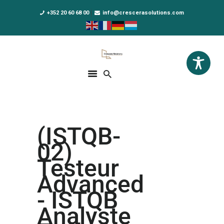
+352 20 60 68 00
info@crescerasolutions.com
Crescera Solutions
Solutions for your evolution
ACCUEIL
FORMATIONS
EXCLUSIVITÉS
(ISTQB-
DPO AS A SERVICE
02)
NOUS CONNAÎTRE
Testeur
Advanced
ACTUALITÉS
- ISTQB
Analyste