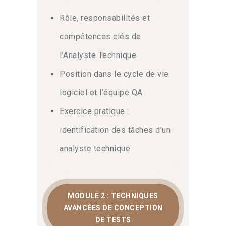
L’
analyse technique
devient votre
Rôle, responsabilités et
atout majeur pour identifier les
vulnérabilités tôt dans le cycle de vie.
compétences clés de
Nos experts vous guident également
l’Analyste Technique
vers l’utilisation d’outils
d’automatisation performants pour
Position dans le cycle de vie
optimiser vos pipelines CI/CD. Pour
logiciel et l’équipe QA
plus d’informations, consultez notre
catalogue complet de formations
ou
Exercice pratique :
contactez nos experts QA
.
identification des tâches d’un
Pourquoi choisir cette
analyste technique
expertise ISTQB ?
L’
analyste technique de test
joue un
MODULE 2 : TECHNIQUES
rôle charnière dans la réussite des
AVANCÉES DE CONCEPTION
projets. Grâce à des exercices
DE TESTS
pratiques, vous serez capable de