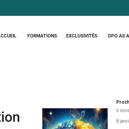
CCUEIL
ORMATIONS
Crescera Solutions
XCLUSIVITÉS
Solutions for your evolution
ACCUEIL
FORMATIONS
EXCLUSIVITÉS
DPO AS A
PO AS A SERVICE
OUS CONNAÎTRE
CTUALITÉS
Proch
6 nov
tion
8 janv