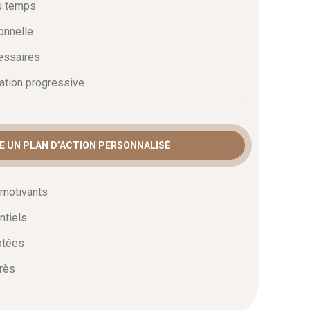
du temps
onnelle
cessaires
ation progressive
RE UN PLAN D’ACTION PERSONNALISÉ
t motivants
ntiels
ptées
rès