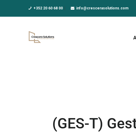
A
+352 20 60 68 00
info@crescerasolutions.com
F
E
D
N
A
(GES-T) Ges