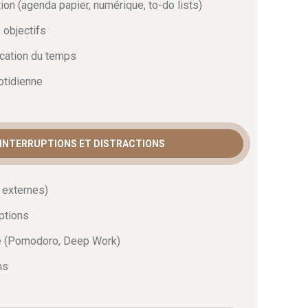
tion (agenda papier, numérique, to-do lists)
objectifs
cation du temps
otidienne
S INTERRUPTIONS ET DISTRACTIONS
t externes)
uptions
ré (Pomodoro, Deep Work)
ns