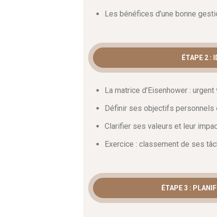
Gérer les distractio
Les bénéfices d’une bonne gest
Les interruptions constantes freinent v
détaille comment limiter les distraction
ÉTAPE 2 : 
des techniques de concentration comm
rendement.
Ainsi
, vous saurez protéger
avec une efficacité renforcée.
La matrice d’Eisenhower : urgent
Un plan d’action personn
Définir ses objectifs personnels
Clarifier ses valeurs et leur impac
Changer ses habitudes demande un suivi
et mises en situation réelles.
En concl
Exercice : classement de ses tâc
d’action concret et durable, tout en amél
ÉTAPE 3 : PLAN