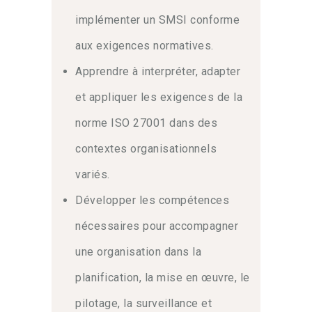
méthodologique.
De plus
, cette
implémenter un SMSI conforme
formation
ISO 27001
permet d’acquérir
aux exigences normatives.
les compétences nécessaires pour
planifier chaque étape du processus.
En
Apprendre à interpréter, adapter
outre
, vous découvrirez comment gérer
et appliquer les exigences de la
les risques de manière proactive.
norme ISO 27001 dans des
Gestion des risques et
contextes organisationnels
conformité
variés.
La conformité réglementaire constitue
Développer les compétences
souvent un impératif contractuel.
Par
nécessaires pour accompagner
conséquent
, il est crucial d’appliquer
les exigences de la norme
ISO 27001
une organisation dans la
avec précision.
Également
, vous
planification, la mise en œuvre, le
apprendrez à réaliser des évaluations
de risques détaillées.
Dès lors
, vous
pilotage, la surveillance et
serez capable d’élaborer un plan de