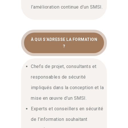
traitement des risques robuste et
l’amélioration continue d’un SMSI.
adapté à votre organisation.
Audit, surveillance et
amélioration continue
À QUI S’ADRESSE LA FORMATION
?
Un SMSI ne doit jamais rester statique.
Au contraire
, il doit évoluer en
permanence pour contrer les nouvelles
Chefs de projet, consultants et
menaces.
C’est pourquoi
notre
formation met l’accent sur les audits
responsables de sécurité
internes et les revues de direction.
impliqués dans la conception et la
Enfin
, vous maîtriserez les techniques
pour assurer une amélioration continue,
mise en œuvre d’un SMSI.
garantissant ainsi le succès de vos
Experts et conseillers en sécurité
futurs audits de certification externe.
de l’information souhaitant