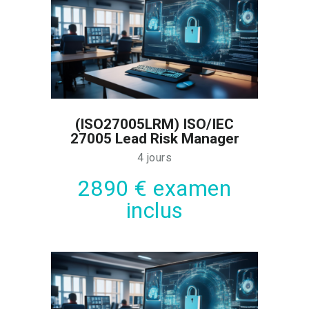
(ISO27005LRM) ISO/IEC
27005 Lead Risk Manager
4 jours
2890 € examen
inclus