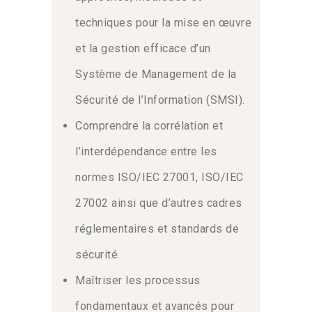
techniques pour la mise en œuvre
La protection des données est devenue
et la gestion efficace d’un
une priorité pour les entreprises.
Cependant
, sécuriser ses actifs
Système de Management de la
nécessite une approche structurée.
Ainsi
Sécurité de l’Information (SMSI).
, la norme
ISO 27001
offre un
cadre rigoureux pour gérer la sécurité
Comprendre la corrélation et
de l’information.
Par ailleurs
, notre
formation certifiante vous aide à
l’interdépendance entre les
déployer un SMSI performant.
normes ISO/IEC 27001, ISO/IEC
27002 ainsi que d’autres cadres
Mise en œuvre efficace
d’un SMSI
réglementaires et standards de
sécurité.
Le déploiement d’un Système de
Management de la Sécurité de
Maîtriser les processus
l’Information est complexe.
En effet
, il
fondamentaux et avancés pour
demande une expertise technique et