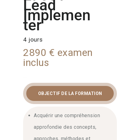
Lead
Implemen
ter
4 jours
2890 € examen
inclus
OBJECTIF DE LA FORMATION
ISO 27001 LEAD
Acquérir une compréhension
IMPLEMENTER :
FORMATION ET
approfondie des concepts,
CERTIFICATION
approches, méthodes et