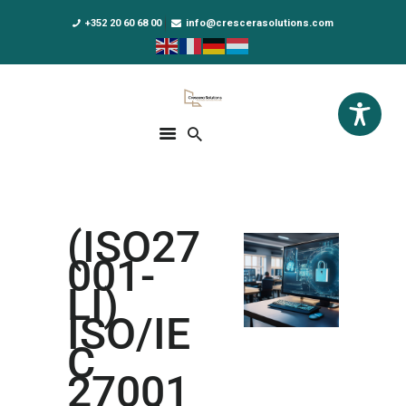
+352 20 60 68 00
info@crescerasolutions.com
Crescera Solutions
Solutions for your evolution
ACCUEIL
FORMATIONS
EXCLUSIVITÉS
(ISO27
DPO AS A SERVICE
001-
NOUS CONNAÎTRE
LI)
ISO/IE
ACTUALITÉS
C
27001