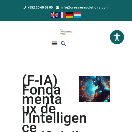
+352 20 60 68 00
info@crescerasolutions.com
Crescera Solutions
Solutions for your evolution
ACCUEIL
FORMATIONS
EXCLUSIVITÉS
(F-IA)
DPO AS A SERVICE
Fonda
NOUS CONNAÎTRE
menta
ux de
ACTUALITÉS
l’Intelligen
ce