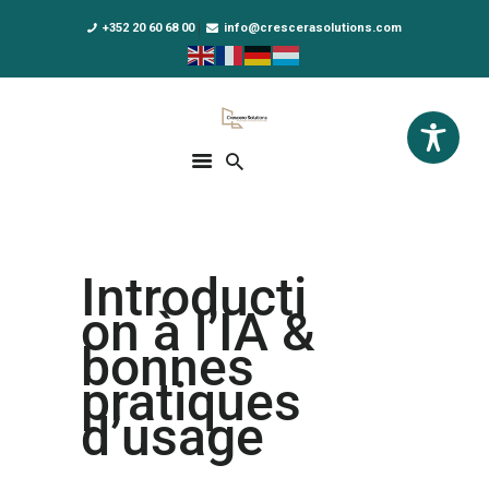
+352 20 60 68 00
info@crescerasolutions.com
Crescera Solutions
Solutions for your evolution
ACCUEIL
FORMATIONS
EXCLUSIVITÉS
Introducti
DPO AS A SERVICE
on à l’IA &
NOUS CONNAÎTRE
bonnes
pratiques
ACTUALITÉS
d’usage