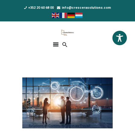
+352 20 60 68 00
info@crescerasolutions.com
Crescera Solutions
Solutions for your evolution
ACCUEIL
FORMATIONS
EXCLUSIVITÉS
DPO AS A SERVICE
NOUS CONNAÎTRE
ACTUALITÉS