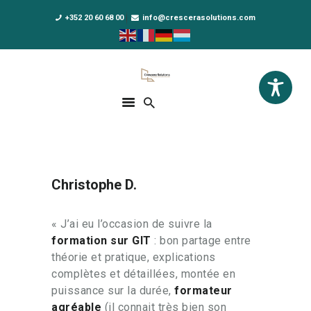
+352 20 60 68 00
info@crescerasolutions.com
Crescera Solutions
Solutions for your evolution
ACCUEIL
FORMATIONS
EXCLUSIVITÉS
Christophe D.
DPO AS A SERVICE
NOUS CONNAÎTRE
« J’ai eu l’occasion de suivre la
formation sur GIT
: bon partage entre
ACTUALITÉS
théorie et pratique, explications
complètes et détaillées, montée en
puissance sur la durée,
formateur
agréable
(il connait très bien son