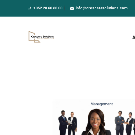
A
+352 20 60 68 00
info@crescerasolutions.com
F
E
D
N
A