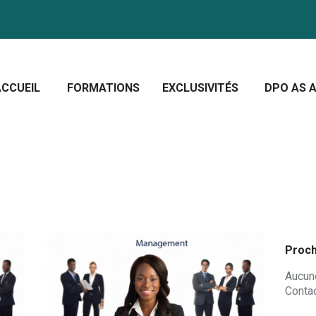
CCUEIL
ORMATIONS
Crescera Solutions
XCLUSIVITÉS
Solutions for your evolution
ACCUEIL
FORMATIONS
EXCLUSIVITÉS
DPO AS A
PO AS A SERVICE
OUS CONNAÎTRE
CTUALITÉS
Proch
Aucune
Contac