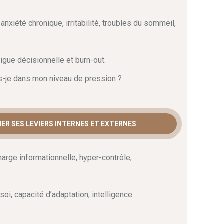
ont des réalités qui impactent la
santé mentale du
s apprendrez à différencier la fatigue passagère du
 anxiété chronique, irritabilité, troubles du sommeil,
guident pour analyser vos biais cognitifs — comme le
qui agissent comme des générateurs d’anxiété. Cette
r prendre de la hauteur et protéger votre potentiel sur
tigue décisionnelle et burn-out.
is-je dans mon niveau de pression ?
égies de résilience au
FIER SES LEVIERS INTERNES ET EXTERNES
 de structurer son environnement.
Dans cette
t intégrer des rituels de récupération (sommeil,
harge informationnelle, hyper-contrôle,
 dans un emploi du temps contraint.
Également
, vous
protecteur autour de vous grâce à la délégation et au
 suivez ce cursus pour élaborer votre plan de
santé
tre posture pour un leadership conscient et durable.
oi, capacité d’adaptation, intelligence