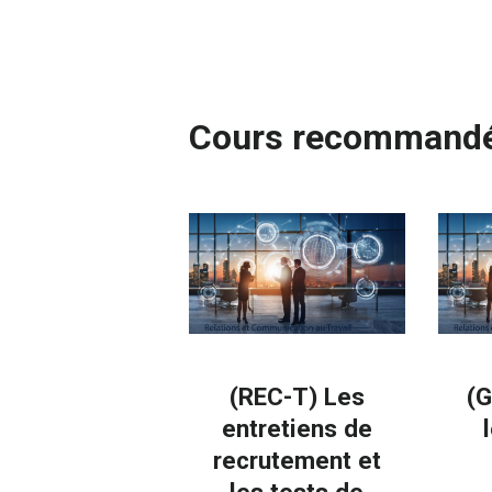
Cours recommand
(REC-T) Les
(G
entretiens de
recrutement et
les tests de