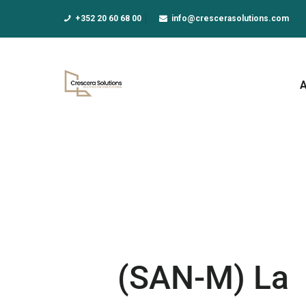
A
+352 20 60 68 00
info@crescerasolutions.com
F
E
D
N
A
(SAN-M) La