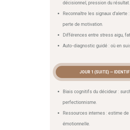
décisionnel, pression du résultat.
L’isolement et la pression du résultat s
dirigeant
. Durant cette formation, vou
Reconnaître les signaux d’alerte :
stress pathologique. Nos experts vous 
perte de motivation.
perfectionnisme ou l’hyper-contrôle — 
étape de diagnostic est essentielle pou
Différences entre stress aigu, fa
le long terme.
Auto-diagnostic guidé : où en su
Développer des strat
quotidien
JOUR 1 (SUITE) — IDENTI
Maintenir un équilibre durable demande
optique
, le programme détaille commen
Biais cognitifs du décideur : surc
digital detox, régulation émotionnelle)
apprendrez à construire un écosystème 
perfectionnisme.
soutien professionnel.
En conclusion
,
mentale du dirigeant
et transformer vo
Ressources internes : estime de s
émotionnelle.