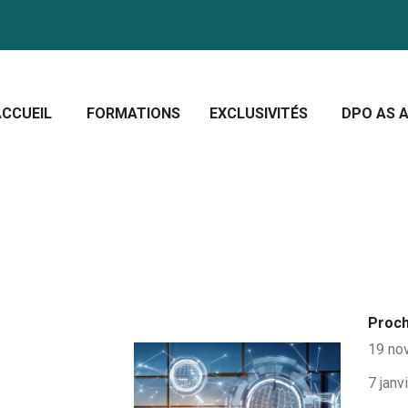
CCUEIL
ORMATIONS
Crescera Solutions
XCLUSIVITÉS
Solutions for your evolution
ACCUEIL
FORMATIONS
EXCLUSIVITÉS
DPO AS A
PO AS A SERVICE
OUS CONNAÎTRE
CTUALITÉS
Proch
19 no
7 janv