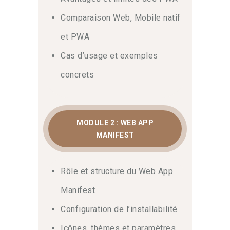
installable demande méthode et
Comparaison Web, Mobile natif
configuration. Grâce au Web App
Manifest, vous configurez l’affichage,
et PWA
les icônes et les thèmes avec
Cas d’usage et exemples
précision. Avec cette approche, vous
optimisez l’intégration sur différents
concrets
navigateurs et plateformes. Par
conséquent,
contactez notre équipe
d’experts pour obtenir un
accompagnement personnalisé.
MODULE 2 : WEB APP
MANIFEST
Service Workers et mode
offline-first
Rôle et structure du Web App
Manifest
Ensuite, ce parcours guide votre
apprentissage pas à pas sur les
Configuration de l’installabilité
mécanismes des Service Workers. La
Icônes, thèmes et paramètres
gestion du cache et les stratégies hors