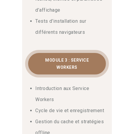
ligne (Cache First, Network First)
d’affichage
deviennent alors un levier majeur de
performance. Par ailleurs, vous pouvez
Tests d’installation sur
approfondir vos connaissances
différents navigateurs
théoriques en consultant la page sur les
Progressive Web Apps sur Wikipédia
.
Enfin, cette partie de la formation donne
l’ensemble des clés pour interagir avec
MODULE 3 : SERVICE
le réseau.
WORKERS
Notifications push et audit
Lighthouse
Introduction aux Service
Workers
En conclusion, vous saurez implémenter
des fonctionnalités avancées comme
Cycle de vie et enregistrement
les notifications push avec pertinence.
De surcroît, vous apprendrez à auditer
Gestion du cache et stratégies
la réactivité de vos applications via
offline