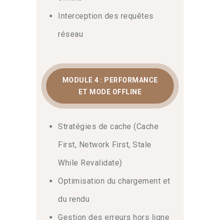
Lighthouse. Chaque module est conçu
pour vous mettre en situation réelle sur
Interception des requêtes
des cas concrets. De cette façon, vous
réseau
serez pleinement autonome dès votre
retour en poste.
MODULE 4 : PERFORMANCE
ET MODE OFFLINE
Stratégies de cache (Cache
First, Network First, Stale
While Revalidate)
Optimisation du chargement et
du rendu
Gestion des erreurs hors ligne