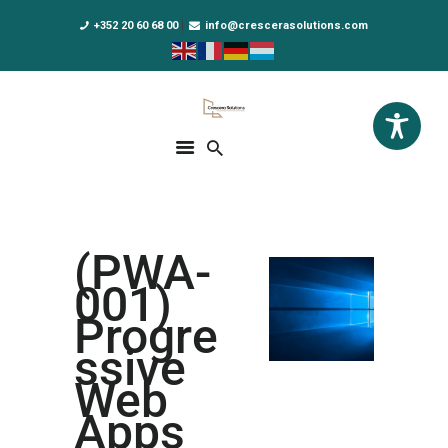
+352 20 60 68 00
info@crescerasolutions.com
Crescera Solutions
Solutions for your evolution
ACCUEIL
FORMATIONS
EXCLUSIVITÉS
(PWA-
DPO AS A SERVICE
001)
NOUS CONNAÎTRE
Progre
ssive
ACTUALITÉS
Web
Apps