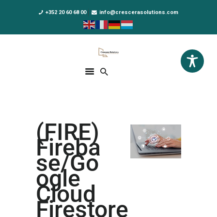
+352 20 60 68 00
info@crescerasolutions.com
Crescera Solutions
Solutions for your evolution
ACCUEIL
FORMATIONS
EXCLUSIVITÉS
(FIRE)
DPO AS A SERVICE
Fireba
NOUS CONNAÎTRE
se/Go
ogle
ACTUALITÉS
Cloud
Firestore