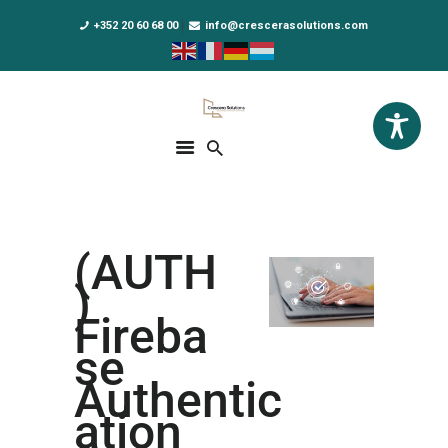
+352 20 60 68 00
info@crescerasolutions.com
Crescera Solutions
Solutions for your evolution
ACCUEIL
FORMATIONS
EXCLUSIVITÉS
(AUTH
DPO AS A SERVICE
)
NOUS CONNAÎTRE
Fireba
se
ACTUALITÉS
Authentic
ation