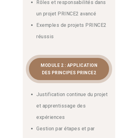
Rôles et responsabilités dans
contactez notre équipe
d’experts pour
un projet PRINCE2 avancé
obtenir un accompagnement
personnalisé et découvrir le programme
Exemples de projets PRINCE2
détaillé.
réussis
Thèmes, processus et
préparation à l’examen
MODULE 2 : APPLICATION
Ensuite, ce parcours guide votre
DES PRINCIPES PRINCE2
apprentissage vers l’excellence. Vous
apprendrez à adapter les thèmes
(Business Case, Risques, Qualité, etc.)
Justification continue du projet
à la réalité de votre terrain. Par ailleurs,
et apprentissage des
vous pouvez approfondir vos
connaissances théoriques en consultant
expériences
la page sur la
méthode PRINCE2 sur
Gestion par étapes et par
Wikipédia
. Enfin, cette
formation
prince2 practitioner
vous apporte