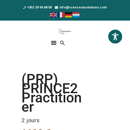
+352 20 60 68 00
info@crescerasolutions.com
Crescera Solutions
Solutions for your evolution
ACCUEIL
FORMATIONS
EXCLUSIVITÉS
(PRP)
DPO AS A SERVICE
PRINCE2
NOUS CONNAÎTRE
Practition
er
ACTUALITÉS
2 jours