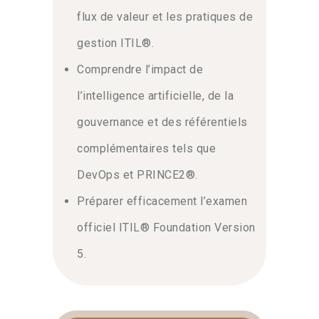
transformations digitales constantes.
flux de valeur et les pratiques de
La mise en place d’un cadre structuré
garantit la livraison de valeur continue.
gestion ITIL®.
Avec cette approche holistique, vous
Comprendre l’impact de
optimisez le suivi de vos
projets
et
réduisez significativement les coûts et
l’intelligence artificielle, de la
risques opérationnels. Par conséquent,
gouvernance et des référentiels
contactez notre équipe
d’experts pour
obtenir un accompagnement
complémentaires tels que
personnalisé et découvrir le
DevOps et PRINCE2®.
programme.
Préparer efficacement l’examen
Principes directeurs et
officiel ITIL® Foundation Version
amélioration continue
5.
Ensuite, ce parcours guide votre
apprentissage vers l’excellence
opérationnelle. Vous apprendrez à