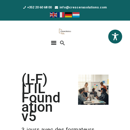
+352 20 60 68 00
info@crescerasolutions.com
Crescera Solutions
Solutions for your evolution
ACCUEIL
FORMATIONS
EXCLUSIVITÉS
(I-F)
DPO AS A SERVICE
ITIL
NOUS CONNAÎTRE
Found
ation
ACTUALITÉS
v5
3 jours avec des formateurs