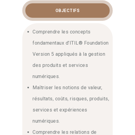
OBJECTIFS
Comprendre les concepts
fondamentaux d’ITIL® Foundation
Version 5 appliqués à la gestion
des produits et services
FORMATION ITIL
numériques.
FOUNDATION :
PILOTEZ LA GESTION
Maîtriser les notions de valeur,
DES SERVICES
résultats, coûts, risques, produits,
NUMÉRIQUES
services et expériences
numériques.
En premier lieu, la
formation itil
foundation
est idéale pour les
Comprendre les relations de