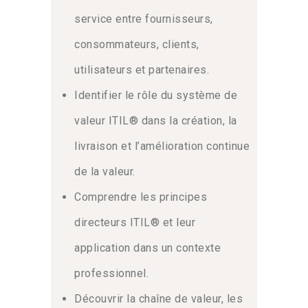
professionnels impliqués dans la
service entre fournisseurs,
gestion des produits et services
numériques. Elle s’adresse aux
consommateurs, clients,
managers, chefs de projet et
utilisateurs et partenaires.
responsables IT. En effet, la maîtrise
des bonnes pratiques ITSM est
Identifier le rôle du système de
devenue incontournable pour piloter les
valeur ITIL® dans la création, la
organisations modernes. Ainsi, ce
cursus complet permet d’acquérir une
livraison et l’amélioration continue
vue d’ensemble du système de valeur
de la valeur.
tout en garantissant l’alignement
stratégique.
Comprendre les principes
directeurs ITIL® et leur
Les avantages du modèle
application dans un contexte
de relation de service
professionnel.
D’abord, le pilotage traditionnel montre
Découvrir la chaîne de valeur, les
parfois ses limites face aux