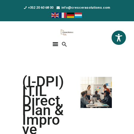
+352 20 60 68 00
info@crescerasolutions.com
Crescera Solutions
Solutions for your evolution
ACCUEIL
FORMATIONS
EXCLUSIVITÉS
(I-DPI)
DPO AS A SERVICE
ITIL
NOUS CONNAÎTRE
Direct,
Plan &
ACTUALITÉS
Impro
ve