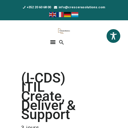
+352 20 60 68 00
info@crescerasolutions.com
Crescera Solutions
Solutions for your evolution
ACCUEIL
FORMATIONS
EXCLUSIVITÉS
(I-CDS)
DPO AS A SERVICE
ITIL
NOUS CONNAÎTRE
Create,
Deliver &
ACTUALITÉS
Support
3 jours