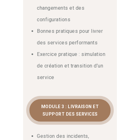
Enfin, ce module dédié à la
changements et des
certification itil cds
vous apportera
configurations
l’ensemble des clés pour réussir votre
examen officiel.
Bonnes pratiques pour livrer
des services performants
Pilotage de la performance et
amélioration continue
Exercice pratique : simulation
En conclusion, vous saurez piloter des
de création et transition d’un
flux de services performants et gérer
service
les demandes avec pertinence. De
surcroît, vous assurerez une
amélioration continue de vos
environnements numériques. La
MODULE 3 : LIVRAISON ET
maîtrise de ces compétences avancées
SUPPORT DES SERVICES
est un levier majeur pour dynamiser
votre carrière. Nos formateurs partagent
des méthodologies concrètes et des
Gestion des incidents,
simulations d’examen. N’attendez plus