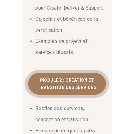
et intégrez des principes de gestion
pour Create, Deliver & Support
des configurations robustes. Par
conséquent,
contactez notre équipe
Objectifs et bénéfices de la
d’experts pour obtenir un
certification
accompagnement personnalisé.
Exemples de projets et
Livraison, support et
services réussis
préparation à la
certification CDS
MODULE 2 : CRÉATION ET
Ensuite, ce parcours guide votre
TRANSITION DES SERVICES
apprentissage vers l’excellence. Vous
apprendrez à gérer les incidents et les
problèmes avec une efficacité
Gestion des services,
maximale. Par ailleurs, vous pouvez
approfondir vos connaissances
conception et transition
théoriques en consultant la page sur les
Processus de gestion des
bonnes pratiques ITIL sur Wikipédia
.