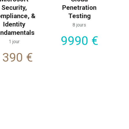
Security,
Penetration
mpliance, &
Testing
Identity
8 jours
undamentals
9990 €
1 jour
1390 €