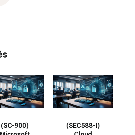
és
(SC-900)
(SEC588-I)
Microsoft
Cloud