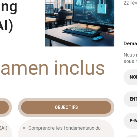
ing
22 fév
AI)
Deman
Nous 
xamen inclus
sous 
OBJECTIFS
N HACKING
(AI)
Comprendre les fondamentaux du