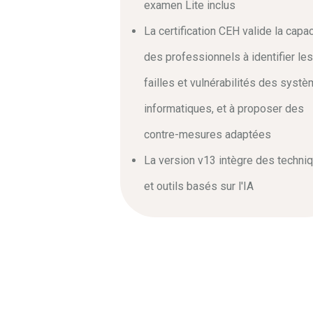
ÉTHIQUE : 
examen Lite inclus
CEH V13 IA
La certification CEH valide la capac
des professionnels à identifier les
failles et vulnérabilités des syst
Face à la multiplication des cyberattaq
est devenu une priorité absolue pour le
informatiques, et à proposer des
conçue pour former les professionnels 
avancées. En suivant ce cursus intensi
contre-mesures adaptées
mieux protéger les infrastructures. Vou
La version v13 intègre des techni
certification CEH (Certified Ethical Hac
méthodologies basés sur l’intelligence ar
et outils basés sur l'IA
Détection des vulnéra
Le programme de la
formation hackin
indispensables au métier de PenTester
collecte d’informations, ainsi que les
cursus vous permettra également de dé
d’étudier le fonctionnement des malwa