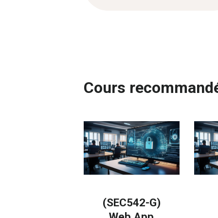
Cours recommand
(SEC542-G)
Web App