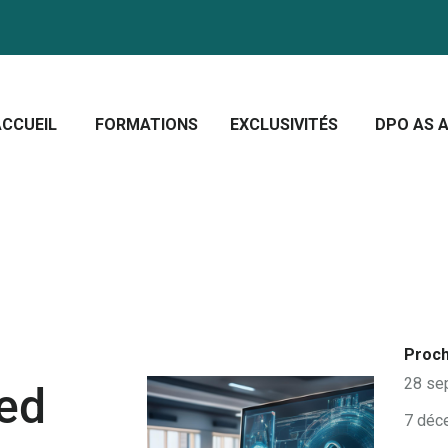
CCUEIL
ORMATIONS
Crescera Solutions
XCLUSIVITÉS
Solutions for your evolution
ACCUEIL
FORMATIONS
EXCLUSIVITÉS
DPO AS A
PO AS A SERVICE
OUS CONNAÎTRE
CTUALITÉS
Proch
28 se
ied
7 déc