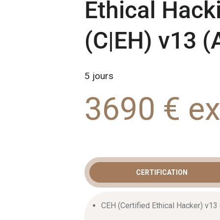
Ethical Hack
(C|EH) v13 (
5 jours
3690 € e
CERTIFICATION
FORMATIO
CEH (Certified Ethical Hacker) v13 