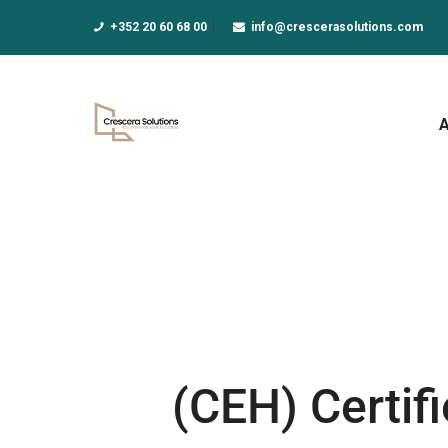
A
+352 20 60 68 00
info@crescerasolutions.com
F
E
D
N
A
(CEH) Certif