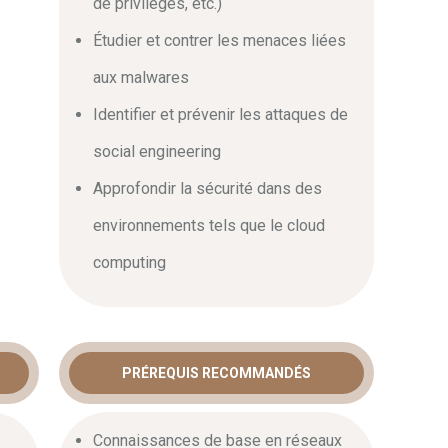
de privilèges, etc.)
Étudier et contrer les menaces liées
cible de la formation hacking
aux malwares
Identifier et prévenir les attaques de
social engineering
 systèmes et réseaux, auditeurs IT, analystes en
sion. Pour aborder cette
formation hacking éthique
Approfondir la sécurité dans des
t recommandé de posséder une première expérience
environnements tels que le cloud
 solides bases sur les protocoles TCP/IP, le modèle
Linux.
computing
tunités de carrière
ndialement reconnu. Elle atteste de votre expertise et
ité sur le marché de l’emploi. Obtenir ce titre ouvre
PRÉREQUIS RECOMMANDÉS
qu’analyste en cybersécurité, consultant en sécurité
où la demande de talents ne cesse de croître.
Connaissances de base en réseaux