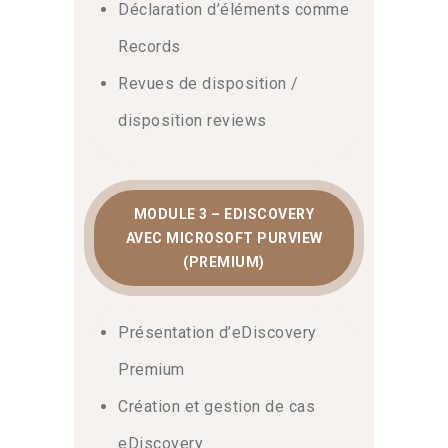
Déclaration d’éléments comme
programme de conformité pérenne.
En
conclusion
, ce parcours expert vous
Records
donne toutes les clés pour transformer
Revues de disposition /
la conformité en un levier stratégique
de confiance pour votre organisation.
disposition reviews
MODULE 3 – EDISCOVERY
AVEC MICROSOFT PURVIEW
(PREMIUM)
Présentation d’eDiscovery
Premium
Création et gestion de cas
eDiscovery