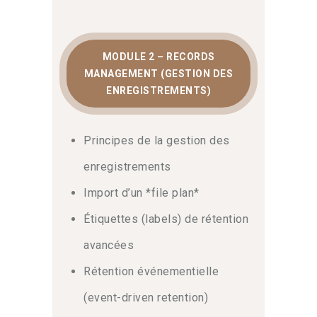
manière exhaustive.
Également
, le
module sur la conformité des
communications permet de définir des
politiques strictes pour détecter le
MODULE 2 – RECORDS
harcèlement ou les langages
MANAGEMENT (GESTION DES
inappropriés, assurant ainsi un
ENREGISTREMENTS)
environnement de travail sain et
sécurisé.
Principes de la gestion des
Gouvernance globale et
enregistrements
remédiation continue
Import d’un *file plan*
Une gouvernance réussie nécessite une
Étiquettes (labels) de rétention
supervision constante des alertes et
des revues de disposition.
Pour cette
avancées
raison
, cette formation intègre des
Rétention événementielle
ateliers pratiques sur la remédiation et
l’audit continu.
Ainsi
, vous acquerrez
(event-driven retention)
les réflexes nécessaires pour piloter un