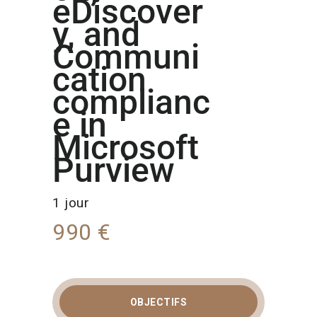
eDiscover
y, and
Communi
cation
complianc
e in
Microsoft
Purview
1 jour
990 €
OBJECTIFS