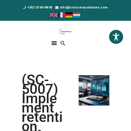
+352 20 60 68 00
info@crescerasolutions.com
Crescera Solutions
Solutions for your evolution
ACCUEIL
FORMATIONS
EXCLUSIVITÉS
(SC-
DPO AS A SERVICE
5007)
NOUS CONNAÎTRE
Imple
ment
ACTUALITÉS
retenti
on,