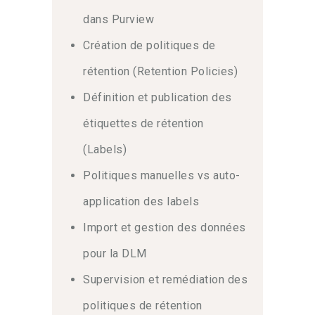
en œuvre une rétention événementielle
dans Purview
pour répondre aux scénarios métiers
complexes.
Enfin
, l’implémentation d’un
Création de politiques de
plan de classement (file plan) efficace
rétention (Retention Policies)
garantit une traçabilité irréprochable de
vos données tout au long de leur
Définition et publication des
existence.
étiquettes de rétention
eDiscovery et conformité
(Labels)
des communications
Politiques manuelles vs auto-
application des labels
Les investigations légales et le
monitoring des échanges internes
Import et gestion des données
exigent des outils de pointe.
Dans
pour la DLM
cette optique
, la
formation Microsoft
Purview
détaille l’utilisation avancée
Supervision et remédiation des
d’eDiscovery Premium pour collecter et
analyser des preuves numériques de
politiques de rétention