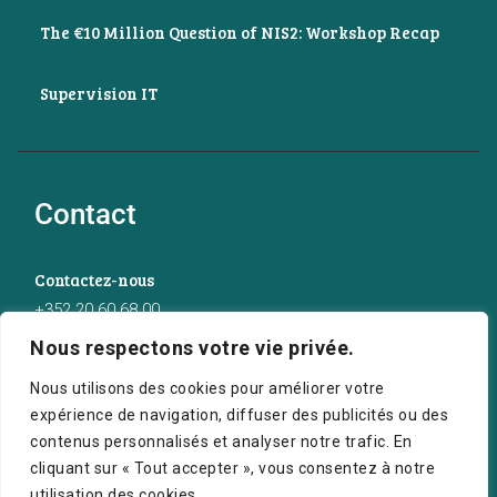
The €10 Million Question of NIS2: Workshop Recap
Supervision IT
Contact
Contactez-nous
+352 20 60 68 00
Nous respectons votre vie privée.
info@crescerasolutions.com
Nous utilisons des cookies pour améliorer votre
Notre adresse
expérience de navigation, diffuser des publicités ou des
50 route d’Esch (2ème étage), Luxembourg
contenus personnalisés et analyser notre trafic. En
cliquant sur « Tout accepter », vous consentez à notre
utilisation des cookies.