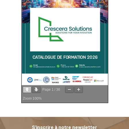
Page
1
/
36
Zoom
100%
S'inscrire à notre newsletter