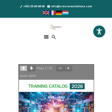
+352 20 60 68 00
info@crescerasolutions.com
Crescera Solutions
Solutions for your evolution
ACCUEIL
FORMATIONS
EXCLUSIVITÉS
Page
1
/
36
DPO AS A SERVICE
Zoom
100%
NOUS CONNAÎTRE
ACTUALITÉS