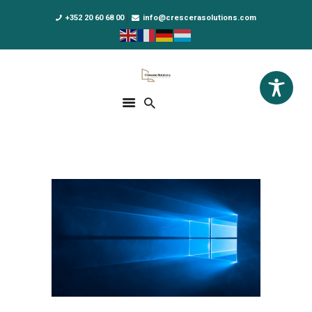
+352 20 60 68 00
info@crescerasolutions.com
Crescera Solutions
Solutions for your evolution
ACCUEIL
FORMATIONS
EXCLUSIVITÉS
DPO AS A SERVICE
NOUS CONNAÎTRE
ACTUALITÉS