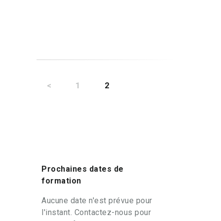
Pagination
des
<
PAGE
1
PAGE
2
publications
Prochaines dates de
formation
Aucune date n'est prévue pour
l'instant. Contactez-nous pour