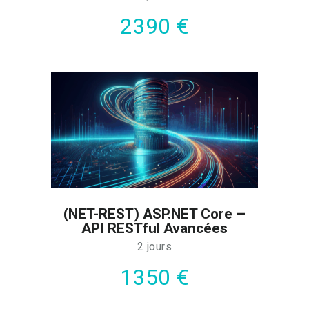
2390 €
(NET-REST) ASP.NET Core –
API RESTful Avancées
2 jours
1350 €