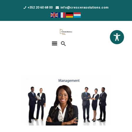
+352 20 60 68 00
info@crescerasolutions.com
Crescera Solutions
Solutions for your evolution
ACCUEIL
FORMATIONS
EXCLUSIVITÉS
DPO AS A SERVICE
NOUS CONNAÎTRE
ACTUALITÉS