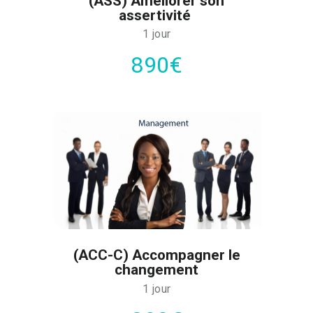
(ASS) Améliorer son
assertivité
1 jour
890€
(ACC-C) Accompagner le
changement
1 jour