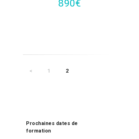
890€
Pagination
des
<
PAGE
1
PAGE
2
publications
Prochaines dates de
formation