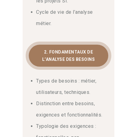
les projets SI.
techniques. En complément, la lecture
du
Wikipedia sur l’analyse métier
Cycle de vie de l’analyse
offre
une vision théorique supplémentaire.
métier.
Finalement, notre
formation analyse
métier IQBBA
vous apporte la rigueur
méthodologique pour réussir vos
projets, du lancement à la mise en
2. FONDAMENTAUX DE
production.
L’ANALYSE DES BESOINS
Objectifs du parcours
Types de besoins : métier,
En suivant ce cursus, vous serez
capable de piloter l’analyse métier avec
utilisateurs, techniques.
confiance, d’éviter les malentendus
Distinction entre besoins,
entre MOA et MOE, et d’assurer une
traçabilité parfaite de vos exigences
exigences et fonctionnalités.
fonctionnelles.
Typologie des exigences :