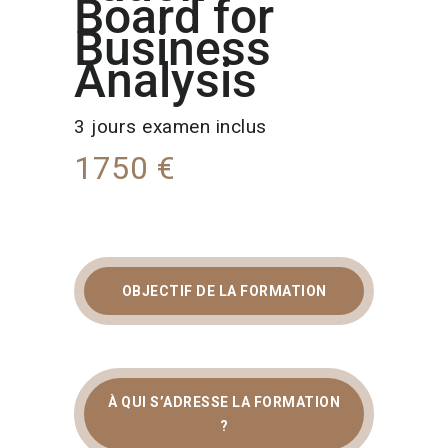
Board for
Business
Analysis
3 jours examen inclus
1750 €
FORMATION ANALYSE
OBJECTIF DE LA FORMATION
MÉTIER IQBBA :
DEVENEZ BUSINESS
ANALYST CERTIFIÉ
À QUI S’ADRESSE LA FORMATION
?
La
formation analyse métier IQBBA