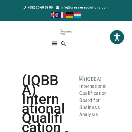
+352 20 60 68 00
info@crescerasolutions.com
Crescera Solutions
Solutions for your evolution
ACCUEIL
FORMATIONS
EXCLUSIVITÉS
(IQBB
DPO AS A SERVICE
A)
NOUS CONNAÎTRE
Intern
ational
ACTUALITÉS
Qualifi
cation