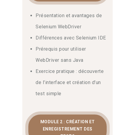
Ensuite, ce parcours guide votre
Présentation et avantages de
apprentissage. Vos
tests fonctionnels
sans code
seront fiables. Par ailleurs,
Selenium WebDriver
lisez l’article sur les
tests logiciels sur
Différences avec Selenium IDE
Wikipédia
. Enfin, notre
méthode
d’automatisation
donne toutes les
Prérequis pour utiliser
bases.
WebDriver sans Java
Reporting et intégration
Exercice pratique : découverte
de l’interface et création d’un
En conclusion, vous saurez créer des
scénarios. De surcroît, vous analyserez
test simple
les rapports pour assurer une qualité
optimale.
MODULE 2 : CRÉATION ET
ENREGISTREMENT DES