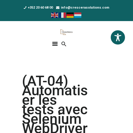
+352 20 60 68 00
info@crescerasolutions.com
Crescera Solutions
Solutions for your evolution
ACCUEIL
FORMATIONS
EXCLUSIVITÉS
(AT-04)
DPO AS A SERVICE
Automatis
NOUS CONNAÎTRE
er les
tests avec
ACTUALITÉS
Selenium
WebDriver