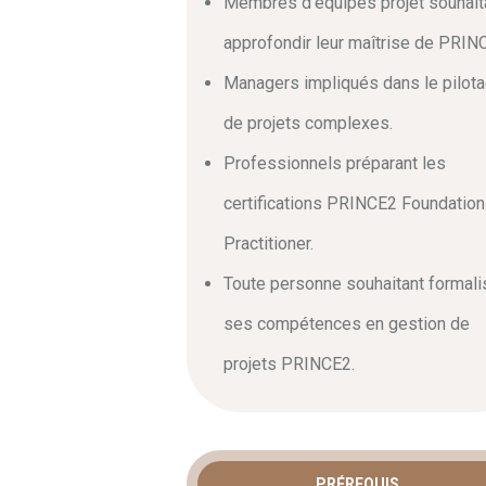
Membres d’équipes projet souhait
En conclusion, vous saurez adapter les ou
approfondir leur maîtrise de PRIN
vous améliorerez la collaboration entre
conçu pour vous mettre en situation rée
Managers impliqués dans le pilot
pourrez appliquer immédiatement ces n
de projets complexes.
Professionnels préparant les
certifications PRINCE2 Foundation
Practitioner.
Toute personne souhaitant formali
ses compétences en gestion de
projets PRINCE2.
PRÉREQUIS