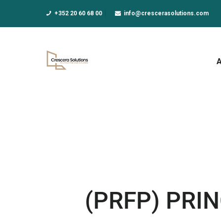
A
+352 20 60 68 00
info@crescerasolutions.com
F
E
D
N
A
(PRFP) PRI