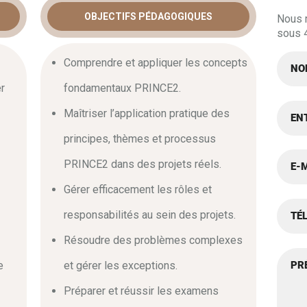
OBJECTIFS PÉDAGOGIQUES
Nous 
N PRINCE2
sous 
N &
Comprendre et appliquer les concepts
r
fondamentaux PRINCE2.
NER :
Maîtriser l’application pratique des
 LA GESTION
principes, thèmes et processus
PRINCE2 dans des projets réels.
Gérer efficacement les rôles et
responsabilités au sein des projets.
oundation practitioner
est indispensable pour les
Résoudre des problèmes complexes
eur expertise. Elle s’adresse aux managers et
ette méthodologie est cruciale pour assurer le succès
e
et gérer les exceptions.
ursus complet permet d’acquérir les compétences
t type d’initiative.
Préparer et réussir les examens