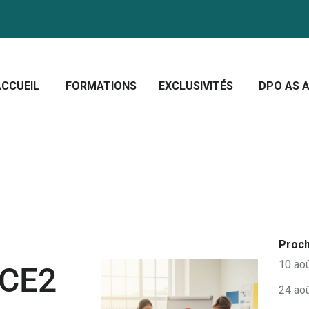
CCUEIL
ORMATIONS
Crescera Solutions
XCLUSIVITÉS
Solutions for your evolution
ACCUEIL
FORMATIONS
EXCLUSIVITÉS
DPO AS A
PO AS A SERVICE
OUS CONNAÎTRE
CTUALITÉS
Proch
10 ao
NCE2
24 ao