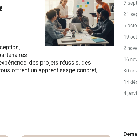
&
7 sep
21 se
5 oct
19 oc
ception,
2 nov
partenaires
16 no
expérience, des projets réussis, des
s vous offrent un apprentissage concret,
30 no
14 dé
4 janv
Deman