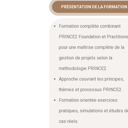
PRÉSENTATION DE LA FORMATION
FORMATIO
FOUNDATIO
Formation complète combinant
PRINCE2 Foundation et Practitione
PRACTITIO
pour une maîtrise complète de la
MAÎTRISEZ
gestion de projets selon la
méthodologie PRINCE2.
DE PROJET
Approche couvrant les principes,
thèmes et processus PRINCE2.
En premier lieu, la
formation prince2 f
Formation orientée exercices
chefs de projet souhaitant formaliser l
consultants. En effet, la maîtrise de c
pratiques, simulations et études d
de vos
projets complexes
. Ainsi, ce c
nécessaires pour piloter avec rigueur tou
cas réels.