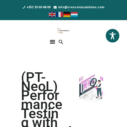
+352 20 60 68 00
info@crescerasolutions.com
Crescera Solutions
Solutions for your evolution
ACCUEIL
FORMATIONS
EXCLUSIVITÉS
(PT-
DPO AS A SERVICE
NeoL)
NOUS CONNAÎTRE
Perfor
mance
ACTUALITÉS
Testin
g with