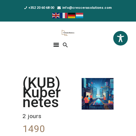
+352 20 60 68 00
info@crescerasolutions.com
Crescera Solutions
Solutions for your evolution
ACCUEIL
FORMATIONS
EXCLUSIVITÉS
(KUB)
DPO AS A SERVICE
Kuber
NOUS CONNAÎTRE
netes
ACTUALITÉS
2 jours
1490