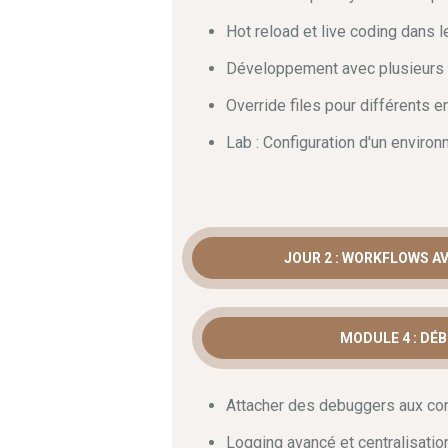
permettront de fiabiliser vos architectu
build et du tagging stratégique est in
Hot reload et live coding dans 
production. Chaque module est conçu pou
Développement avec plusieurs 
vous serez pleinement autonome dès vo
Override files pour différents 
Lab : Configuration d'un environ
JOUR 2 : WORKFLOWS A
MODULE 4 : DÉ
Attacher des debuggers aux co
Logging avancé et centralisatio