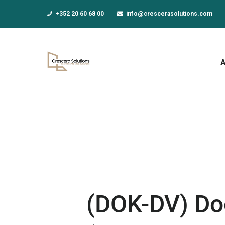
A
+352 20 60 68 00
info@crescerasolutions.com
F
E
D
N
A
(DOK-DV) Do