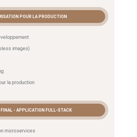
IMISATION POUR LA PRODUCTION
développement
roless images)
ng
our la production
 FINAL - APPLICATION FULL-STACK
on microservices