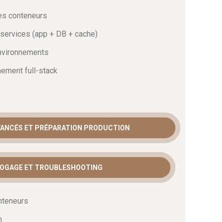
res. De surcroît, la maîtrise des bonnes pratiques de
dispensable au bon déroulement de la mise en
les conteneurs
r vous mettre en situation réelle. De cette façon,
services (app + DB + cache)
tre retour en poste.
environnements
nement full-stack
VANCÉS ET PRÉPARATION PRODUCTION
BOGAGE ET TROUBLESHOOTING
nteneurs
n