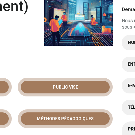
ent)
Deman
Nous 
sous 
PUBLIC VISÉ
N DOCKER
LOPPEURS :
MÉTHODES PÉDAGOGIQUES
S,