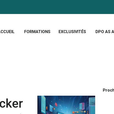
CCUEIL
ORMATIONS
Crescera Solutions
XCLUSIVITÉS
Solutions for your evolution
ACCUEIL
FORMATIONS
EXCLUSIVITÉS
DPO AS A
PO AS A SERVICE
OUS CONNAÎTRE
CTUALITÉS
Proch
cker