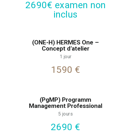
2690€ examen non
gestion.
inclus
(ONE-H) HERMES One –
Concept d’atelier
1 jour
1590 €
(PgMP) Programm
Management Professional
5 jours
2690 €