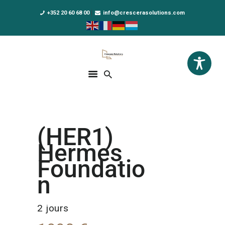
+352 20 60 68 00
info@crescerasolutions.com
Crescera Solutions
Solutions for your evolution
ACCUEIL
FORMATIONS
EXCLUSIVITÉS
(HER1)
DPO AS A SERVICE
Hermes
NOUS CONNAÎTRE
Foundatio
n
ACTUALITÉS
2 jours