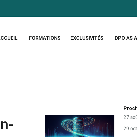
CCUEIL
ORMATIONS
Crescera Solutions
XCLUSIVITÉS
Solutions for your evolution
ACCUEIL
FORMATIONS
EXCLUSIVITÉS
DPO AS A
PO AS A SERVICE
OUS CONNAÎTRE
CTUALITÉS
Proch
27 ao
n-
29 oc