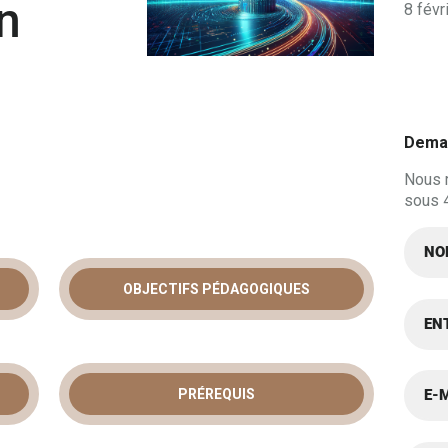
n
8 févr
Deman
Nous 
sous 
OBJECTIFS PÉDAGOGIQUES
N DOMAIN
IGN :
PRÉREQUIS
 LA