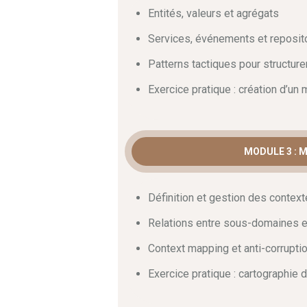
experts du domaine. Par conséquent,
c
Entités, valeurs et agrégats
accompagnement sur mesure.
Services, événements et reposit
Modélisation tactiqu
Patterns tactiques pour structure
Exercice pratique : création d’un
Ensuite, ce parcours guide votre appre
manipuler les entités, les agrégats et l
ailleurs, vous pouvez approfondir vos 
Domain-Driven Design sur Wikipédia
. E
MODULE 3 : 
apporte l’ensemble des clés pour impl
hexagonale.
Définition et gestion des contex
Amélioration continue e
Relations entre sous-domaines et
En conclusion, vous saurez cartographi
Context mapping et anti-corruptio
mapping performants. De surcroît, vous
interactions entre vos composants log
Exercice pratique : cartographie 
un levier majeur pour dynamiser votre c
partagent des méthodologies concrètes