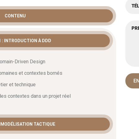
ION MÉTIER
CONTENU
 : INTRODUCTION À DDD
riven design
est indispensable pour les architectes
tés souhaitant structurer leurs applications autour
Domain-Driven Design
sse également aux responsables IT et chefs de projet
 le code et le domaine est devenu une référence
omaines et contextes bornés
systèmes. Ainsi, ce cursus complet permet d’acquérir
ier et technique
ire la complexité technique.
 des contextes dans un projet réel
chitecture logicielle DDD
’envergure présente des défis spécifiques en matière
: MODÉLISATION TACTIQUE
mise en place de contextes bornés garantit une
 Avec cette approche structurée, vous optimisez le
munication entre les équipes techniques et les