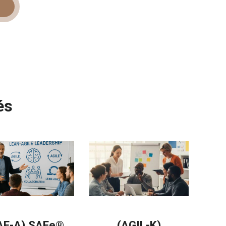
és
AF-A) SAFe®
(AGIL-K)