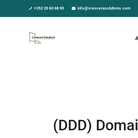
A
+352 20 60 68 00
info@crescerasolutions.com
F
E
D
N
A
(DDD) Domai