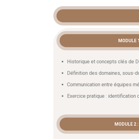
MODÉLISAT
COMPLEXE
MODULE 1
En premier lieu, la
formation domain d
logiciels et les développeurs expérimen
Historique et concepts clés de 
des besoins métiers réels. Elle s’adre
technique. En effet, l’alignement entre
Définition des domaines, sous-d
majeure pour garantir la pérennité des 
Communication entre équipes mét
les compétences nécessaires pour rédu
Exercice pratique : identification
L’importance de l’ar
D’abord, la conception d’applications d
MODULE 2 
d’évolutivité et de maintenabilité. La 
isolation parfaite des responsabilités.
suivi de vos
projets
et facilitez la com