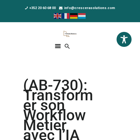
+352 20 60 68 00
info@crescerasolutions.com
Crescera Solutions
Solutions for your evolution
ACCUEIL
FORMATIONS
EXCLUSIVITÉS
(AB-730):
DPO AS A SERVICE
Transform
NOUS CONNAÎTRE
er son
Workflow
ACTUALITÉS
Metier
avec l’IA