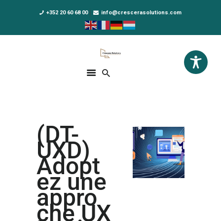
+352 20 60 68 00
info@crescerasolutions.com
Crescera Solutions
Solutions for your evolution
ACCUEIL
FORMATIONS
EXCLUSIVITÉS
(DT-
DPO AS A SERVICE
UXD)
NOUS CONNAÎTRE
Adopt
ez une
ACTUALITÉS
appro
che UX