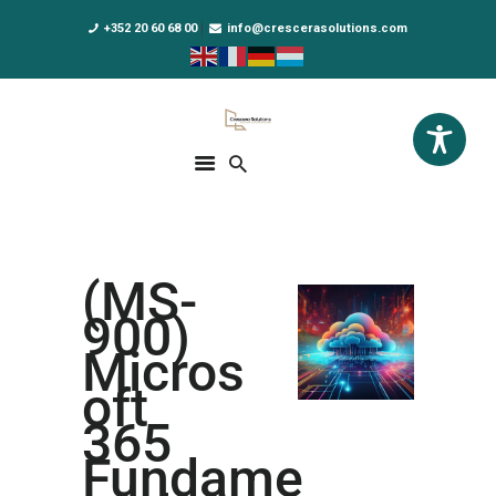
+352 20 60 68 00
info@crescerasolutions.com
Crescera Solutions
Solutions for your evolution
ACCUEIL
FORMATIONS
EXCLUSIVITÉS
(MS-
DPO AS A SERVICE
900)
NOUS CONNAÎTRE
Micros
oft
ACTUALITÉS
365
Fundame