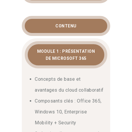
Vous souhaitez optimiser la
collaboration et la productivité au sein
de votre organisation ? Bienvenue dans
CONTENU
notre
formation microsoft 365
. Ce
cursus complet, conçu pour les
professionnels IT et les décideurs,
permet de maîtriser l’ensemble de
MODULE 1 : PRÉSENTATION
l’écosystème cloud de Microsoft. Vous
DE MICROSOFT 365
apprendrez à configurer Teams,
Exchange, SharePoint, ainsi qu’à gérer
les identités et la sécurité. Pour
Concepts de base et
découvrir l’ensemble de notre
avantages du cloud collaboratif
catalogue, visitez notre page dédiée
aux
parcours de formation
. Par ailleurs,
Composants clés : Office 365,
pour approfondir la documentation
technique, consultez directement
Windows 10, Enterprise
le site
officiel Microsoft Learn
.
Mobility + Security