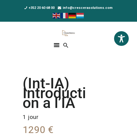
+352 20 60 68 00
info@crescerasolutions.com
Crescera Solutions
Solutions for your evolution
ACCUEIL
FORMATIONS
EXCLUSIVITÉS
(Int-IA)
DPO AS A SERVICE
Introducti
NOUS CONNAÎTRE
on a l’IA
ACTUALITÉS
1 jour
1290 €