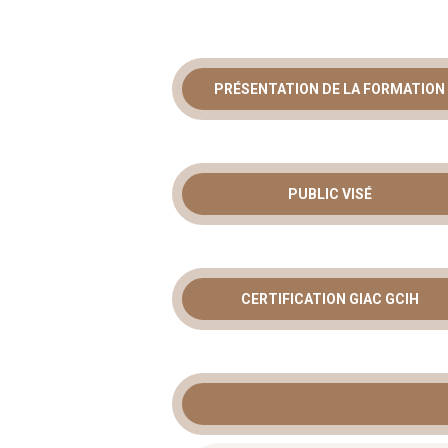
PRÉSENTATION DE LA FORMATION
FORMATION
INCIDENTS 
PUBLIC VISÉ
LA RÉPONS
CYBERATT
CERTIFICATION GIAC GCIH
La gestion des cybermenaces est un dé
réagir très vite face aux attaques com
répond à ce besoin critique en propos
couvre à la fois les méthodes d’attaque
avec efficacité.