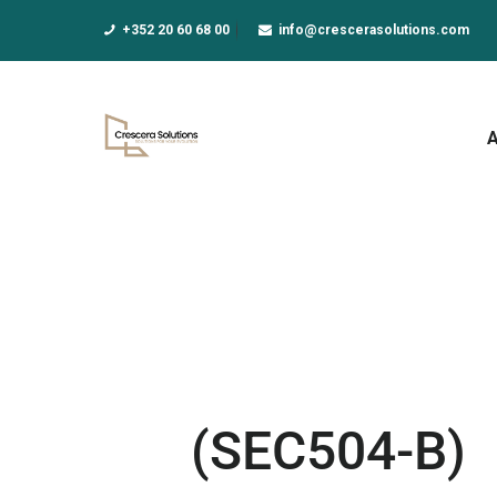
A
+352 20 60 68 00
info@crescerasolutions.com
F
E
D
N
A
(SEC504-B)