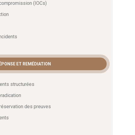
e compromission (IOCs)
ction
incidents
RÉPONSE ET REMÉDIATION
ents structurées
radication
réservation des preuves
ents