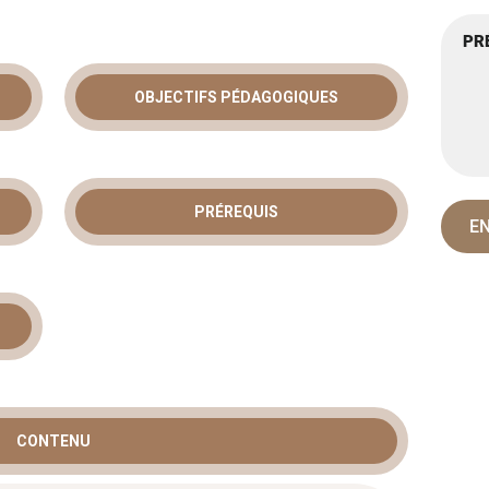
OBJECTIFS PÉDAGOGIQUES
 GESTION DES
: MAÎTRISEZ
PRÉREQUIS
E AUX
AQUES
fi quotidien. Les équipes informatiques doivent
plexes. Notre
formation gestion des incidents
CONTENU
ant un apprentissage concret. Ce cursus SANS SEC504
 et de défense. Vous apprendrez à contrer les pirates