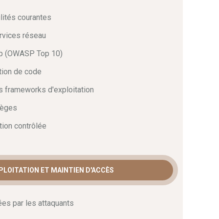
lités courantes
t jours. Vous maîtriserez l’investigation, la
ues avancées enseignées dans notre
formation
rvices réseau
z un acteur clé de la cybersécurité. Contactez notre
jourd’hui.
web (OWASP Top 10)
ution de code
es frameworks d'exploitation
lèges
tion contrôlée
XPLOITATION ET MAINTIEN D'ACCÈS
ées par les attaquants