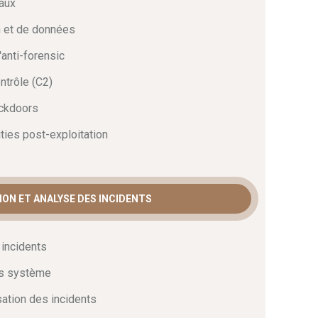
aux
on et de données
anti-forensic
trôle (C2)
ckdoors
ties post-exploitation
ION ET ANALYSE DES INCIDENTS
incidents
ts système
sation des incidents