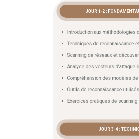
JOUR 1-2 : FONDAMENTA
Analyse des cyberat
Introduction aux méthodologies 
Il faut comprendre l’attaquant pour mie
des menaces et des vecteurs d’attaque
Techniques de reconnaissance et 
les exploits courants et pratiquerez le 
indicateurs de compromission rapideme
Scanning de réseaux et découvert
crise.
Analyse des vecteurs d'attaque in
Outils et méthodolo
Compréhension des modèles de 
Outils de reconnaissance utilisés
La pratique forge l’expertise opérationn
indispensables pour une
gestion des 
Exercices pratiques de scanning 
Wireshark, Splunk et Metasploit. Vous
affiner vos analyses. Ces méthodologie
protègent durablement les infrastructur
JOUR 3-4 : TECHNI
Préparation à la certifi