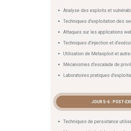
Analyse des exploits et vulnérabi
Rejoignez notre session intensive de hui
remédiation numérique et les techniq
Techniques d'exploitation des se
gestion des incidents
. Vous deviendre
équipe pour réserver votre place dès au
Attaques sur les applications 
Techniques d'injection et d'exéc
Utilisation de Metasploit et autr
Mécanismes d'escalade de privi
Laboratoires pratiques d'exploita
JOUR 5-6 : POST-E
Techniques de persistance utilis