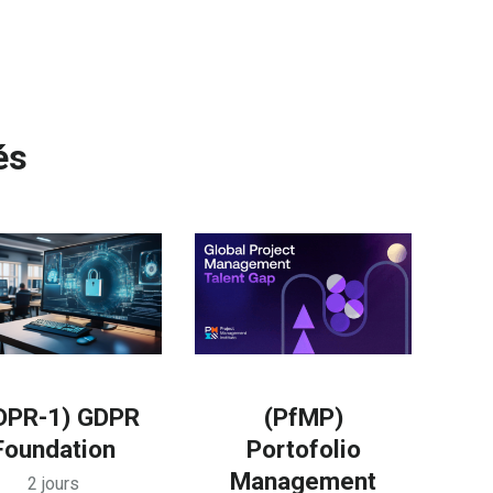
és
DPR-1) GDPR
(PfMP)
Foundation
Portofolio
Management
2 jours