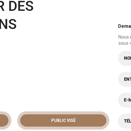
R DES
ONS
Deman
Nous 
sous 
PUBLIC VISÉ