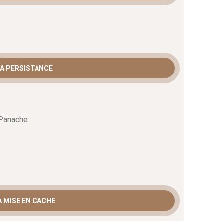
A PERSISTANCE
 Panache
A MISE EN CACHE