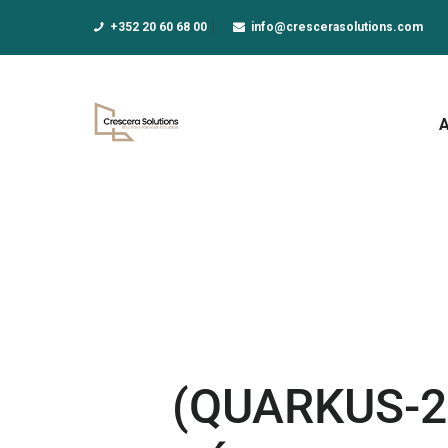
A
+352 20 60 68 00
info@crescerasolutions.com
F
E
D
N
A
(QUARKUS-2