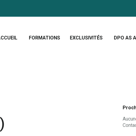
CCUEIL
ORMATIONS
Crescera Solutions
XCLUSIVITÉS
Solutions for your evolution
ACCUEIL
FORMATIONS
EXCLUSIVITÉS
DPO AS A
PO AS A SERVICE
OUS CONNAÎTRE
CTUALITÉS
Proch
)
Aucune
Contac