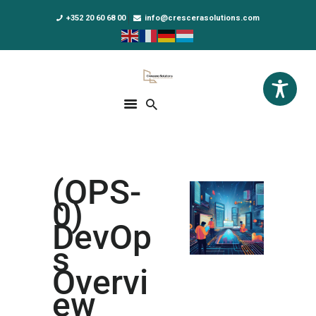
+352 20 60 68 00
info@crescerasolutions.com
Crescera Solutions
Solutions for your evolution
ACCUEIL
FORMATIONS
EXCLUSIVITÉS
(OPS-
DPO AS A SERVICE
0)
NOUS CONNAÎTRE
DevOp
s
ACTUALITÉS
Overvi
ew