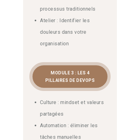
extensions du modèle telles que le
processus traditionnels
DevSecOps. N’hésitez pas à
nous
contacter
Atelier : Identifier les
pour toute question sur le
contenu ou les parcours certifiants.
douleurs dans votre
organisation
MODULE 3 : LES 4
PILLAIRES DE DEVOPS
Culture : mindset et valeurs
partagées
Automation : éliminer les
tâches manuelles