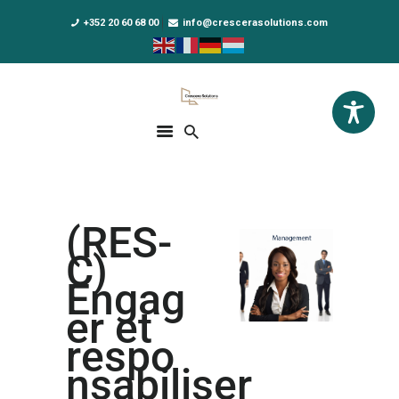
+352 20 60 68 00
info@crescerasolutions.com
Crescera Solutions
Solutions for your evolution
ACCUEIL
FORMATIONS
EXCLUSIVITÉS
(RES-
DPO AS A SERVICE
C)
NOUS CONNAÎTRE
Engag
er et
ACTUALITÉS
respo
nsabiliser