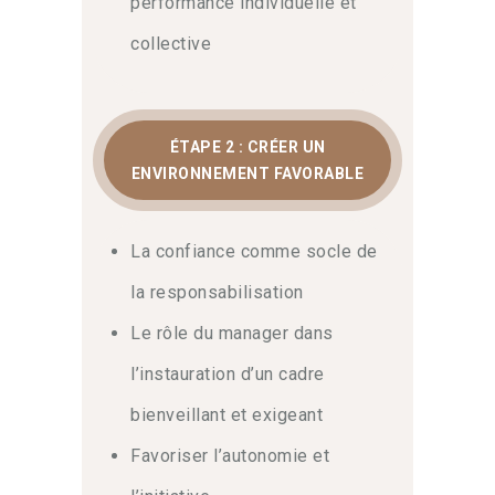
délégation et le feedback
performance individuelle et
collective
La délégation ne signifie pas
abandonner, mais accompagner une
montée en compétence.
Dans cette
optique
, le programme détaille
ÉTAPE 2 : CRÉER UN
comment choisir les missions
ENVIRONNEMENT FAVORABLE
porteuses de sens et suivre leur
réalisation.
Également
, vous
pratiquerez des techniques de
La confiance comme socle de
feedback régulier pour valoriser les
la responsabilisation
efforts et ajuster les trajectoires.
Ainsi
,
vous saurez donner une vision claire qui
Le rôle du manager dans
engage durablement chaque
collaborateur.
l’instauration d’un cadre
bienveillant et exigeant
Un plan d’action pour le
Favoriser l’autonomie et
développement collectif