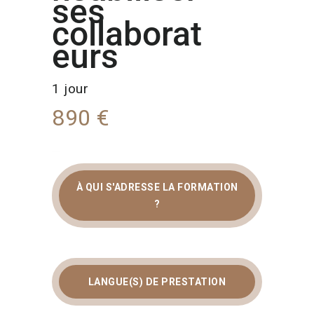
ses
collaborat
eurs
1 jour
890 €
À QUI S'ADRESSE LA FORMATION
?
FORMATION
ENGAGEMENT ET
RESPONSABILISATION
LANGUE(S) DE PRESTATION
DES