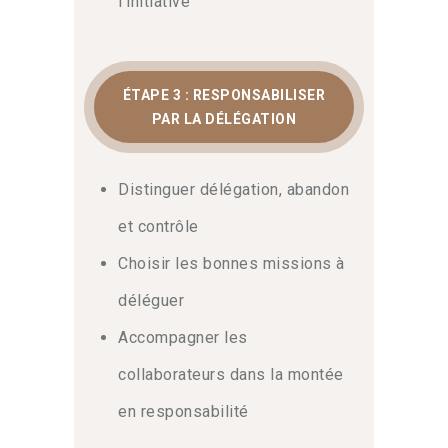
l’initiative
Le développement de l’engagement
nécessite un suivi méthodique des
indicateurs de motivation. Notre
approche alterne apports théoriques,
ÉTAPE 3 : RESPONSABILISER
mises en situation et échanges de
PAR LA DÉLÉGATION
pratiques.
En conclusion
, suivez ce
cursus pour construire un plan de
développement concret et devenir le
Distinguer délégation, abandon
manager qui révèle les talents de
demain.
et contrôle
Choisir les bonnes missions à
déléguer
Accompagner les
collaborateurs dans la montée
en responsabilité