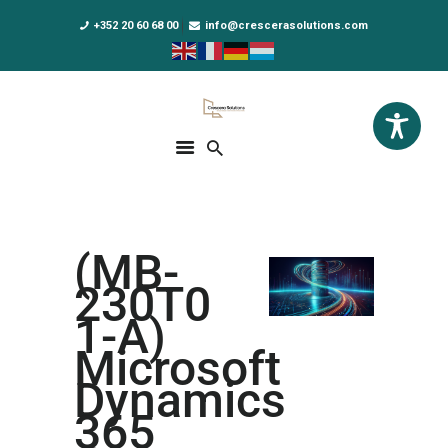
+352 20 60 68 00
info@crescerasolutions.com
Crescera Solutions
Solutions for your evolution
ACCUEIL
FORMATIONS
EXCLUSIVITÉS
(MB-
DPO AS A SERVICE
230T0
NOUS CONNAÎTRE
1-A)
Microsoft
ACTUALITÉS
Dynamics
365