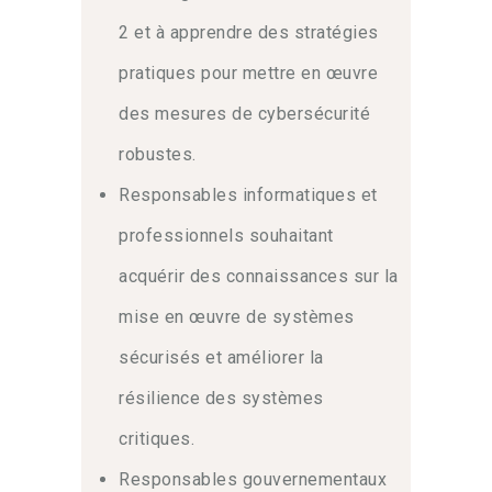
cybersécurité des infrastructures
2 et à apprendre des stratégies
critiques au sein de l’Union européenne.
Les organisations doivent désormais
pratiques pour mettre en œuvre
appliquer des mesures strictes pour
protéger leurs systèmes. Notre
des mesures de cybersécurité
formation NIS 2
vous aide à
robustes.
comprendre ces exigences complexes.
Vous apprendrez à concevoir des
Responsables informatiques et
stratégies de protection robustes pour
professionnels souhaitant
votre entreprise. Ce programme
certifiant prépare les professionnels à
acquérir des connaissances sur la
gérer efficacement leur mise en
mise en œuvre de systèmes
conformité.
sécurisés et améliorer la
Mise en œuvre d’un
résilience des systèmes
programme de
critiques.
cybersécurité robuste
Responsables gouvernementaux