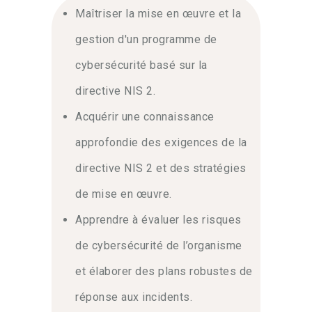
réussie. Vous découvrirez les rôles
Maîtriser la mise en œuvre et la
clés et les responsabilités imposées
gestion d'un programme de
par le règlement européen. Le
programme couvre également la
cybersécurité basé sur la
sécurité de la chaîne
directive NIS 2.
d’approvisionnement et la gestion des
crises. Vous mettrez en place des
Acquérir une connaissance
contrôles techniques et
approfondie des exigences de la
organisationnels efficaces. Enfin, vous
apprendrez à tester et à améliorer
directive NIS 2 et des stratégies
continuellement votre posture de
de mise en œuvre.
sécurité.
Apprendre à évaluer les risques
Certification et expertise
de cybersécurité de l’organisme
reconnue
et élaborer des plans robustes de
Devenir un professionnel certifié «
PECB Certified NIS 2 Directive Lead
réponse aux incidents.
Implementer » valorise votre expertise