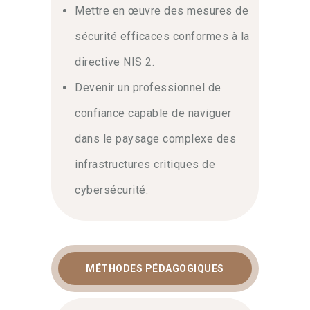
Mettre en œuvre des mesures de
sur le marché. Notre cursus combine
apports théoriques et exercices
sécurité efficaces conformes à la
pratiques pour garantir votre succès à
directive NIS 2.
l’examen. Vous repartirez avec des
méthodes concrètes pour naviguer
Devenir un professionnel de
sereinement dans le paysage
confiance capable de naviguer
réglementaire de la cybersécurité
européenne.
dans le paysage complexe des
infrastructures critiques de
cybersécurité.
MÉTHODES PÉDAGOGIQUES