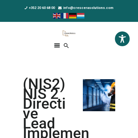
+352 20 60 68 00
info@crescerasolutions.com
Crescera Solutions
Solutions for your evolution
ACCUEIL
FORMATIONS
EXCLUSIVITÉS
(NIS2)
DPO AS A SERVICE
NIS 2
NOUS CONNAÎTRE
Directi
ve
ACTUALITÉS
Lead
Implemen