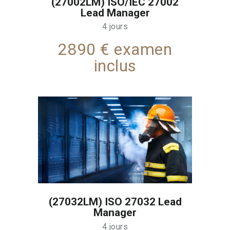
(27002LM) ISO/IEC 27002
Lead Manager
4 jours
2890 € examen
inclus
(27032LM) ISO 27032 Lead
Manager
4 jours