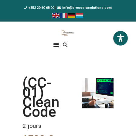
+352 20 60 68 00
info@crescerasolutions.com
Crescera Solutions
Solutions for your evolution
ACCUEIL
FORMATIONS
EXCLUSIVITÉS
(CC-
DPO AS A SERVICE
01)
NOUS CONNAÎTRE
Clean
Code
ACTUALITÉS
2 jours