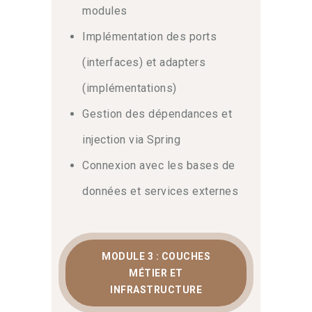
n’hésitez pas à
nous contacter
pour
modules
toute demande spécifique
Implémentation des ports
d’accompagnement.
(interfaces) et adapters
Mise en œuvre du pattern
(implémentations)
Ports & Adapters avec
Gestion des dépendances et
Spring
injection via Spring
Ensuite, ce parcours guide votre
Connexion avec les bases de
apprentissage pas à pas sur la
structuration des packages et l’injection
données et services externes
de dépendances via Spring. La
connexion avec les bases de données
et les services externes devient alors
un levier majeur de maintenabilité. Par
MODULE 3 : COUCHES
ailleurs, vous pouvez approfondir vos
MÉTIER ET
connaissances théoriques en consultant
INFRASTRUCTURE
la page sur la
Clean Architecture sur