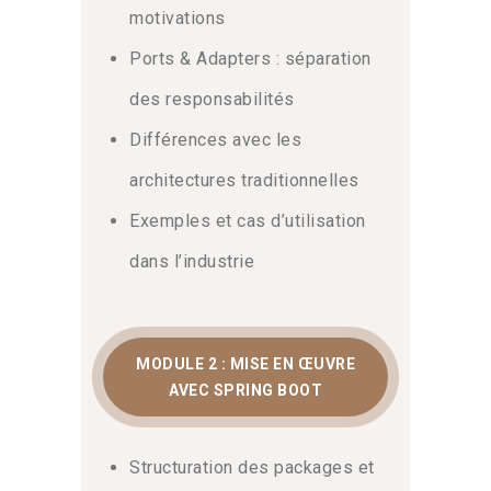
motivations
vos
projets
modulaires avec succès.
Ports & Adapters : séparation
Principes fondamentaux et
des responsabilités
séparation des
Différences avec les
responsabilités
architectures traditionnelles
D’abord, comprendre les motivations de
Exemples et cas d’utilisation
l’architecture hexagonale demande
dans l’industrie
méthode et rigueur. Grâce à une
séparation stricte des logiques métier
et infrastructure, vous gagnez en
évolutivité tout en isolant le domaine de
MODULE 2 : MISE EN ŒUVRE
l’application. Notre programme détaille
AVEC SPRING BOOT
l’interaction entre les ports et les
adaptateurs. Par conséquent, visitez
notre catalogue pour découvrir
Structuration des packages et
l’ensemble de nos parcours. De plus,