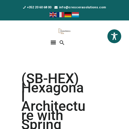
+352 20 60 68 00
info@crescerasolutions.com
Crescera Solutions
Solutions for your evolution
ACCUEIL
FORMATIONS
EXCLUSIVITÉS
(SB-HEX)
DPO AS A SERVICE
Hexagona
NOUS CONNAÎTRE
l
Architectu
ACTUALITÉS
re with
Spring